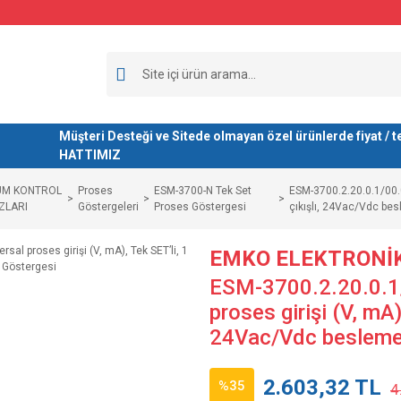
Müşteri Desteği ve Sitede olmayan özel ürünlerde fiyat 
HATTIMIZ
ÜM KONTROL
Proses
ESM-3700-N Tek Set
ESM-3700.2.20.0.1/00.00
ZLARI
Göstergeleri
Proses Göstergesi
çıkışlı, 24Vac/Vdc be
EMKO ELEKTRONİ
ESM-3700.2.20.0.1/
proses girişi (V, mA),
24Vac/Vdc beslemel
2.603,32 TL
%35
4