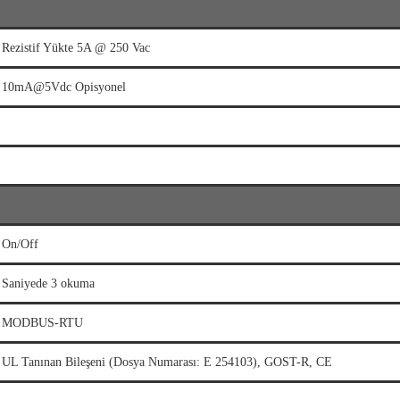
Rezistif Yükte 5A @ 250 Vac
10mA@5Vdc Opisyonel
On/Off
Saniyede 3 okuma
MODBUS-RTU
UL Tanınan Bileşeni (Dosya Numarası: E 254103), GOST-R, CE