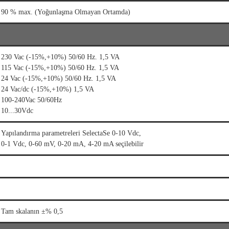
90 % max. (Yoğunlaşma Olmayan Ortamda)
230 Vac (-15%,+10%) 50/60 Hz. 1,5 VA
115 Vac (-15%,+10%) 50/60 Hz. 1,5 VA
24 Vac (-15%,+10%) 50/60 Hz. 1,5 VA
24 Vac/dc (-15%,+10%) 1,5 VA
100-240Vac 50/60Hz
10...30Vdc
Yapılandırma parametreleri SelectaSe 0-10 Vdc,
0-1 Vdc, 0-60 mV, 0-20 mA, 4-20 mA seçilebilir
Tam skalanın ±% 0,5