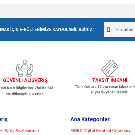
e diğer konularda yetersiz gördüğünüz noktaları öneri formunu kullanarak tarafımı
Bu ürüne ilk yorumu siz yapın!
r.
K İÇİN E-BÜLTENİMİZE KAYDOLABİLİRSİNİZ!
Yorum Yaz
GÜVENLİ ALIŞVERİŞ
TAKSİT İMKANI
Tüm Kartlara 12 aya varan taksit imk
edi Kartı Bilgileriniz 256 Bit SSL
alışveriş yapabilirsiniz.
sertifikasıyla güvende.
Gönder
eriş
Ana Kategoriler
li Satış Sözleşmesi
EMKO Dijital Kontrol Cihazları