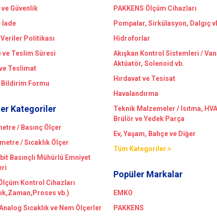
k ve Güvenlik
PAKKENS Ölçüm Cihazları
e İade
Pompalar, Sirkülasyon, Dalgıç v
 Veriler Politikası
Hidroforlar
ve Teslim Süresi
Akışkan Kontrol Sistemleri / Van
Aktüatör, Solenoid vb.
ve Teslimat
Hırdavat ve Tesisat
 Bildirim Formu
Havalandırma
er Kategoriler
Teknik Malzemeler / Isıtma, HV
Brülör ve Yedek Parça
tre / Basınç Ölçer
Ev, Yaşam, Bahçe ve Diğer
etre / Sıcaklık Ölçer
Tüm Kategoriler >
bit Basınçlı Mühürlü Emniyet
eri
Popüler Markalar
 Ölçüm Kontrol Cihazları
lık,Zaman,Proses vb.)
EMKO
/Analog Sıcaklık ve Nem Ölçerler
PAKKENS