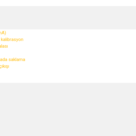
 mA)
ı kalibrasyon
alası
zada saklama
ıkışı