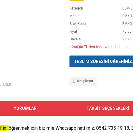
Kategori
ESM-37
Marka
EMKO 
Stok Kodu
EMKO E
Fiyat
70,00
Havale
2.525,
* 266,88 TL den başlayan taksitlerle!
TESLİM SÜRESİNİ ÖĞRENİNİZ. T
Karşılaştır
ALARMI
YORUMLAR
TAKSİT SEÇENEKLERİ
ihini
öğrenmek için bizimle Whatsapp hattımız: 0542 735 19 18, 