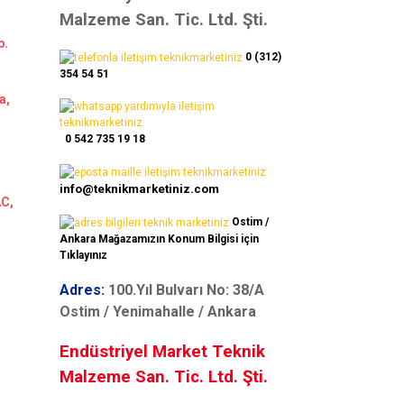
Malzeme San. Tic. Ltd. Şti.
b.
0 (312)
354 54 51
a,
0 542 735 19 18
info@teknikmarketiniz.com
AC,
Ostim /
Ankara Mağazamızın Konum Bilgisi için
Tıklayınız
Adres:
100.Yıl Bulvarı No: 38/A
Ostim / Yenimahalle / Ankara
Endüstriyel Market Teknik
Malzeme San. Tic. Ltd. Şti.