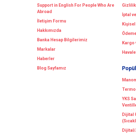
Support in English For People Who Are
Gizlili
Abroad
İptal v
İletişim Formu
Kişisel
Hakkımızda
Ödeme 
Banka Hesap Bilgilerimiz
Kargo 
Markalar
Havale
Haberler
Popül
Blog Sayfamız
Manome
Termom
YKS Sa
Ventill
Dijital
(Sıcak
Dijital