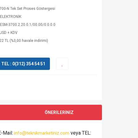
00-N Tek Set Proses Göstergesi
ELEKTRONİK
SM-3700.2.20.0.1/00.00/0.0.0.0
 USD + KDV
22 TL (%3,00 havale indirimi)
EL : 0(312) 354 54 51
ÖNERİLERİNİZ
E-Mail:
veya TEL:
info@teknikmarketiniz.com