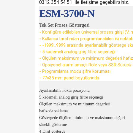
0312 354 54 51 ile iletişime geçebilirsiniz.
ESM-3700-N
Tek Set Proses Göstergesi
- Konfigüre edilebilen üniversal proses girişi (V,
- Kullanıcı tarafından programlanabilen iki noktal
- -1999...9999 arasında ayarlanabilir gösterge sk
- 5 kademeli analog giriş filtre seçeneği
- Ölçülen maksimum ve minimum değerleri hafı
- Opsiyonel alarm amaçlı Röle veya SSR Sürücü ç
- Programlama modu şifre koruması
- 77x35 mm panel boyutlarında
Ayarlanabilir nokta pozisyonu
5 kademeli analog giriş filtre seçeneği
Ölçülen maksimum ve minimum değerleri
hafızada saklama
Göstergede ölçülen minimum ve maksimum değeri
sürekli gösterme
4 Dijit gösterge