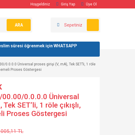
Hoşgeldiniz
Giriş Yap
Üye Ol
ARA
Sepetiniz
/ teslim süresi öğrenmek için WHATSAPP
/0.0.0.0 Üniversal proses girişi (V, mA), Tek SET’li, 1 röle
slemeli Proses Göstergesi
K
00.00/0.0.0.0 Üniversal
 Tek SET’li, 1 röle çıkışlı,
i Proses Göstergesi
.005,11 TL