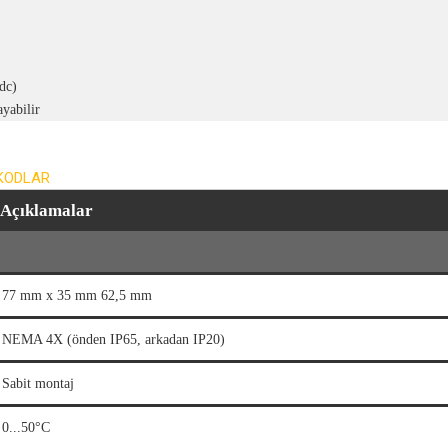
dc)
ayabilir
Açıklamalar
77 mm x 35 mm 62,5 mm
NEMA 4X (önden IP65, arkadan IP20)
Sabit montaj
0...50°C