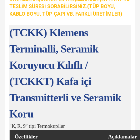
TESLİM SÜRESİ SORABİLİRSİNİZ.(TÜP BOYU,
KABLO BOYU, TÜP ÇAPI VB. FARKLI ÜRETİMLER)
(TCKK) Klemens
Terminalli, Seramik
Koruyucu Kılıflı /
(TCKKT) Kafa içi
Transmitterli ve Seramik
Koru
"K, R, S” tipi Termokupllar
Özellikler
Açıklamalar