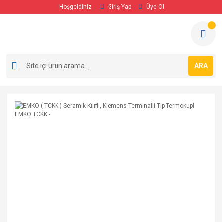
Hoşgeldiniz
Giriş Yap
Üye Ol
ARA