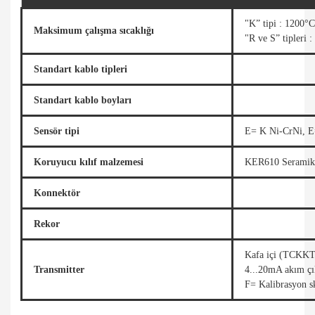
"K” tipi : 1200°C
Maksimum çalışma sıcaklığı
"R ve S” tipleri 
Standart kablo tipleri
Standart kablo boyları
Sensör tipi
E= K Ni-CrNi, 
Koruyucu kılıf malzemesi
KER610 Seramik
Konnektör
Rekor
Kafa içi (TCKKT 
Transmitter
4...20mA akım çık
F= Kalibrasyon ska