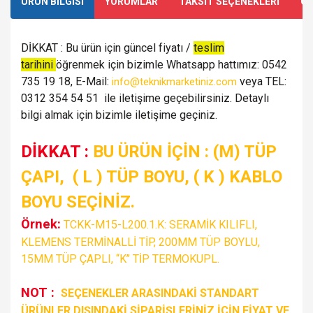
ÜRÜN BİLGİSİ
YORUMLAR
TAKSİT SEÇENEKLERİ
ÖN
DİKKAT : Bu ürün için güncel fiyatı /
teslim
tarihini
öğrenmek için bizimle Whatsapp hattımız: 0542
735 19 18, E-Mail:
veya TEL:
info@teknikmarketiniz.com
0312 354 54 51 ile iletişime geçebilirsiniz. Detaylı
bilgi almak için bizimle iletişime geçiniz.
DİKKAT :
BU ÜRÜN İÇİN : (M) TÜP
ÇAPI, ( L ) TÜP BOYU, ( K ) KABLO
BOYU SEÇİNİZ.
Örnek:
TCKK-M15-L200
.1.K: SERAMİK KILIFLI,
KLEMENS TERMİNALLİ TİP
, 200MM TÜP BOYLU,
15MM TÜP ÇAPLI, ‘‘K’’ TİP TERMOKUPL.
NOT :
SEÇENEKLER ARASINDAKİ STANDART
ÜRÜNLER DIŞINDAKİ SİPARİŞLERİNİZ İÇİN FİYAT VE