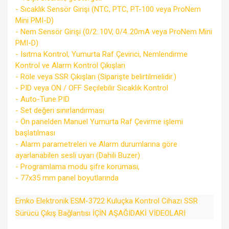
- Sıcaklık Sensör Girişi (NTC, PTC, PT-100 veya ProNem
Mini PMI-D)
- Nem Sensör Girişi (0/2..10V, 0/4..20mA veya ProNem Mini
PMI-D)
- Isıtma Kontrol, Yumurta Raf Çevirici, Nemlendirme
Kontrol ve Alarm Kontrol Çıkışları
- Röle veya SSR Çıkışları (Siparişte belirtilmelidir.)
- PID veya ON / OFF Seçilebilir Sıcaklık Kontrol
- Auto-Tune PID
- Set değeri sınırlandırması
- Ön panelden Manuel Yumurta Raf Çevirme işlemi
başlatılması
- Alarm parametreleri ve Alarm durumlarına göre
ayarlanabilen sesli uyarı (Dahili Buzer)
- Programlama modu şifre koruması,
- 77x35 mm panel boyutlarında
Emko Elektronik ESM-3722 Kuluçka Kontrol Cihazı SSR
Sürücü Çıkış Bağlantısı İÇİN AŞAĞIDAKİ VİDEOLARI
İZLEYEBİLİRSİNİZ. :