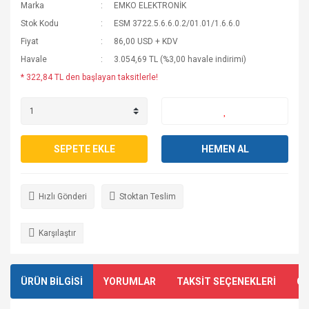
Marka
EMKO ELEKTRONİK
Stok Kodu
ESM 3722.5.6.6.0.2/01.01/1.6.6.0
Fiyat
86,00 USD + KDV
Havale
3.054,69 TL (%3,00 havale indirimi)
* 322,84 TL den başlayan taksitlerle!
SEPETE EKLE
HEMEN AL
Hızlı Gönderi
Stoktan Teslim
Karşılaştır
ÜRÜN BİLGİSİ
YORUMLAR
TAKSİT SEÇENEKLERİ
ÖN