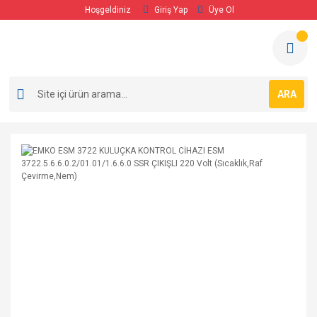
Hoşgeldiniz
Giriş Yap
Üye Ol
ARA