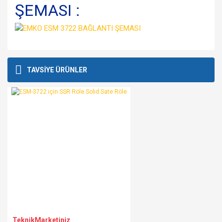
ŞEMASI :
Bu ürünün fiyat bilgisi, resim, ürün açıklamalarında ve diğer
konularda yetersiz gördüğünüz noktaları öneri formunu
Bu ürüne ilk yorumu siz yapın!
TAVSİYE ÜRÜNLER
kullanarak tarafımıza iletebilirsiniz.
Görüş ve önerileriniz için teşekkür ederiz.
Yorum Yaz
Ürün resmi kalitesiz, bozuk veya görüntülenemiyor.
Ürün açıklamasında eksik bilgiler bulunuyor.
Ürün bilgilerinde hatalar bulunuyor.
Ürün fiyatı diğer sitelerden daha pahalı.
Bu ürüne benzer farklı alternatifler olmalı.
TeknikMarketiniz