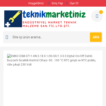
Hoşgeldiniz
Giriş Yap
Üye Ol
ARA