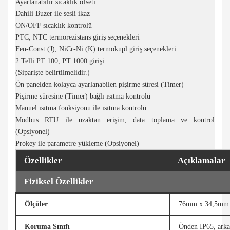
Ayarlanabilir sıcaklık ofseti
Dahili Buzer ile sesli ikaz
ON/OFF sıcaklık kontrolü
PTC, NTC termorezistans giriş seçenekleri
Fen-Const (J), NiCr-Ni (K) termokupl giriş seçenekleri
2 Telli PT 100, PT 1000 girişi
(Siparişte belirtilmelidir.)
Ön panelden kolayca ayarlanabilen pişirme süresi (Timer)
Pişirme süresine (Timer) bağlı ısıtma kontrolü
Manuel ısıtma fonksiyonu ile ısıtma kontrolü
Modbus RTU ile uzaktan erişim, data toplama ve kontrol
(Opsiyonel)
Prokey ile parametre yükleme (Opsiyonel)
Özellikler
Açıklamalar
Fiziksel Özellikler
Ölçüler
76mm x 34,5mm
Koruma Sınıfı
Önden IP65, ark