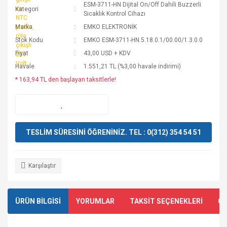
ESM-3711-HN Dijital On/Off Dahili Buzzerli
Kategori
Sıcaklık Kontrol Cihazı
Marka
EMKO ELEKTRONİK
Stok Kodu
EMKO ESM-3711-HN.5.18.0.1/00.00/1.3.0.0
Fiyat
43,00 USD + KDV
Havale
1.551,21 TL (%3,00 havale indirimi)
* 163,94 TL den başlayan taksitlerle!
TESLİM SÜRESİNİ ÖĞRENİNİZ. TEL : 0(312) 354 54 51
Karşılaştır
ÜRÜN BİLGİSİ
YORUMLAR
TAKSİT SEÇENEKLERİ
ÖN