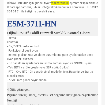
DİKKAT : Bu ürün için güncel fiyat/
teslim tarihini
öğrenmek için bizimle
Whatsapp hattımız, E-Mail: info@teknikmarketiniz.com veya TEL: 0312
354 54 51 ile iletişime geçebilirsiniz.
ESM-3711-HN
Dijital On/Off Dahili Buzzerli Sıcaklık Kontrol Cihazı
Isıtma
Kontrolü
- ON/OFF Sıcaklık kontrolu
- Fonksiyonel sesli uyarı
- Isıtma, prob arızası ve alarm durumlarına göre ayarlanabilen sesli
uyarı (Dahili buzzer)
- Ön panelden ayarlanabilen Isıtma zamanı ayarı ve ON/OFF işlemi
- Tek SET’li ve röle çıkışlı (veya SSR sürücü çıkışı)
- PTC-1K ve NTC-10K sensör girişli modeller için; Hava tipi ve Sıvı tipi
sıcaklık probu
- 77x35 mm panel boyutlarında
4 Dijit göstergeli
Pişirme süresi(Timer), sıcaklık set değerine ulaştığında başlatabilme
özelliği