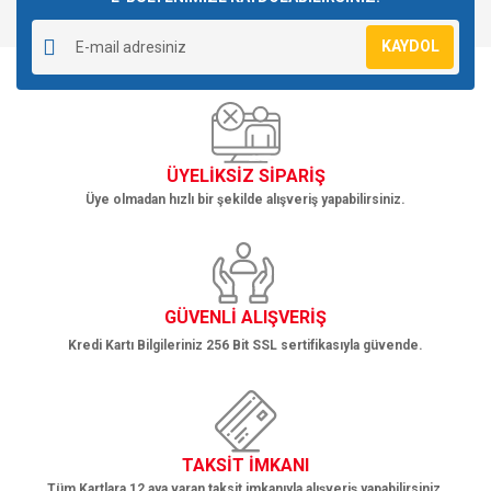
Yorum Yaz
Ürün resmi kalitesiz, bozuk veya görüntülenemiyor.
KAYDOL
Ürün açıklamasında eksik bilgiler bulunuyor.
Ürün bilgilerinde hatalar bulunuyor.
Ürün fiyatı diğer sitelerden daha pahalı.
Bu ürüne benzer farklı alternatifler olmalı.
ÜYELİKSİZ SİPARİŞ
Üye olmadan hızlı bir şekilde alışveriş yapabilirsiniz.
Gönder
GÜVENLİ ALIŞVERİŞ
Kredi Kartı Bilgileriniz 256 Bit SSL sertifikasıyla güvende.
TAKSİT İMKANI
Tüm Kartlara 12 aya varan taksit imkanıyla alışveriş yapabilirsiniz.