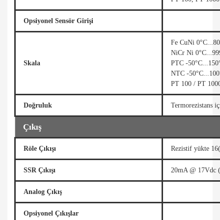
Opsiyonel Sensör Girişi
Fe CuNi 0°C...8
NiCr Ni 0°C...9
Skala
PTC -50°C...150°
NTC -50°C...100°
PT 100 / PT 1000
Doğruluk
Termorezistans i
Çıkış
Röle Çıkışı
Rezistif yükte 1
SSR Çıkışı
20mA @ 17Vdc 
Analog Çıkış
Opsiyonel Çıkışlar