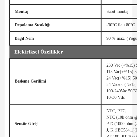
Montaj
Sabit montaj
Depolama Sıcaklığı
-30°C ile +80°C
Bağıl Nem
90 % max. (Yoğu
Elektriksel Özellikler
230 Vac (+%15) 
115 Vac(+%15) 5
24 Vac(+%15) 50
Besleme Gerilimi
24 Vac/dc (-%15
100-240Vac 50/6
10-30 Vdc
NTC, PTC,
NTC (10k ohm @
Sensör Girişi
PTC(1000 ohm @
J, K (IEC584.1)
PT-100, PT-1000