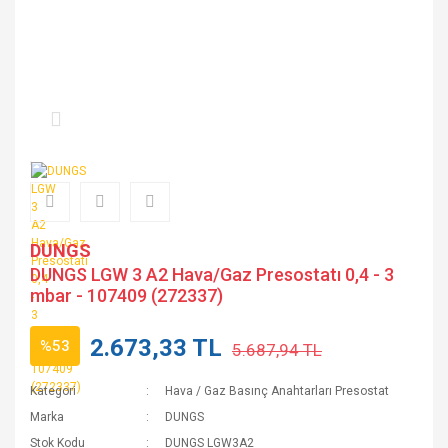
DUNGS
DUNGS LGW 3 A2 Hava/Gaz Presostatı 0,4 - 3
mbar - 107409 (272337)
2.673,33 TL
%53
5.687,94 TL
Kategori
Hava / Gaz Basınç Anahtarları Presostat
Marka
DUNGS
Stok Kodu
DUNGS LGW3A2