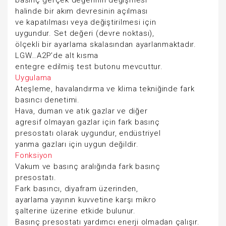
basınç gerçek değerinin değişmesi
halinde bir akım devresinin açılması
ve kapatılması veya değiştirilmesi için
uygundur. Set değeri (devre noktası),
ölçekli bir ayarlama skalasından ayarlanmaktadır.
LGW…A2P’de alt kısma
entegre edilmiş test butonu mevcuttur.
Uygulama
Ateşleme, havalandırma ve klima tekniğinde fark
basıncı denetimi.
Hava, duman ve atık gazlar ve diğer
agresif olmayan gazlar için fark basınç
presostatı olarak uygundur, endüstriyel
yanma gazları için uygun değildir.
Fonksiyon
Vakum ve basınç aralığında fark basınç
presostatı.
Fark basıncı, diyafram üzerinden,
ayarlama yayının kuvvetine karşı mikro
şalterine üzerine etkide bulunur.
Basınç presostatı yardımcı enerji olmadan çalışır.