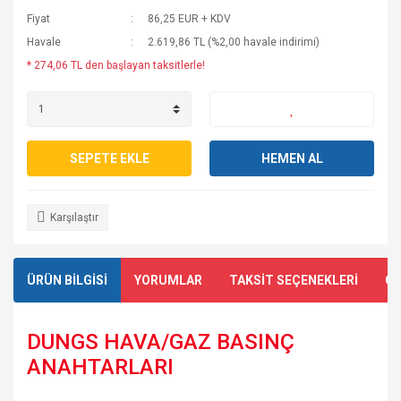
Fiyat
86,25 EUR + KDV
Havale
2.619,86 TL (%2,00 havale indirimi)
* 274,06 TL den başlayan taksitlerle!
SEPETE EKLE
HEMEN AL
Karşılaştır
ÜRÜN BİLGİSİ
YORUMLAR
TAKSİT SEÇENEKLERİ
ÖN
DUNGS HAVA/GAZ BASINÇ
ANAHTARLARI