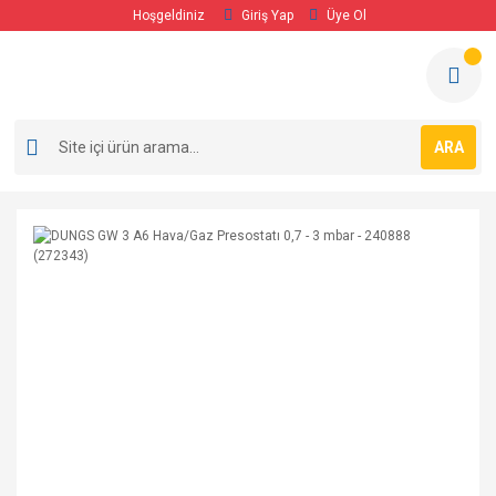
Hoşgeldiniz
Giriş Yap
Üye Ol
ARA