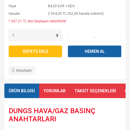
Fiyat
84,00 EUR + KDV
Havale
2.554,35 TL (%2,00 havale indirimi)
* 267,21 TL den başlayan taksitlerle!
SEPETE EKLE
HEMEN AL
Karşılaştır
ÜRÜN BİLGİSİ
YORUMLAR
TAKSİT SEÇENEKLERİ
ÖN
DUNGS HAVA/GAZ BASINÇ
ANAHTARLARI