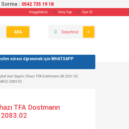
a :
0542 735 1
9 18
Hoşgeldiniz
Giriş Yap
Üye Ol
ARA
Sepetiniz
0
/ teslim süresi öğrenmek için WHATSAPP
ijital Geri Sayım Cihazı TFA Dostmann 38.2021.02
M832.2083.02
Cihazı TFA Dostmann
.2083.02