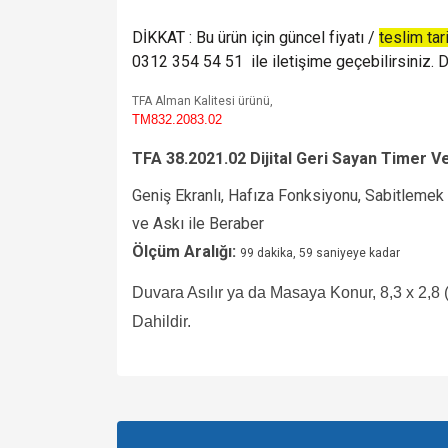
DİKKAT : Bu ürün için güncel fiyatı /
teslim tar
0312 354 54 51 ile iletişime geçebilirsiniz. De
TFA Alman Kalitesi ürünü,
TM832.2083.02
TFA 38.2021.02 Dijital Geri Sayan Timer 
Geniş Ekranlı, Hafıza Fonksiyonu, Sabitlemek 
ve Askı ile Beraber
Ölçüm Aralığı:
99 dakika, 59 saniyeye kadar
Duvara Asılır ya da Masaya Konur, 8,3 x 2,8 
Dahildir.
Bu ürünün fiyat bilgisi, resim, ürün açıklamalarında v
Görüş ve önerileriniz için teşekkür ederiz.