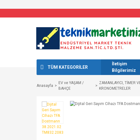
Whatsapp Dest
İletişim
TÜM KATEGORİLER
Bilgilerimiz
EV ve YAŞAM /
ZAMANLAYICI, TİMER V
Anasayfa
BAHÇE
KRONOMETRELER