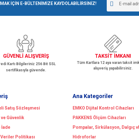
r.
K İÇİN E-BÜLTENİMİZE KAYDOLABİLİRSİNİZ!
Yorum Yaz
GÜVENLİ ALIŞVERİŞ
TAKSİT İMKANI
Tüm Kartlara 12 aya varan taksit imk
edi Kartı Bilgileriniz 256 Bit SSL
alışveriş yapabilirsiniz.
sertifikasıyla güvende.
Gönder
eriş
Ana Kategoriler
li Satış Sözleşmesi
EMKO Dijital Kontrol Cihazları
k ve Güvenlik
PAKKENS Ölçüm Cihazları
e İade
Pompalar, Sirkülasyon, Dalgıç v
 Veriler Politikası
Hidroforlar