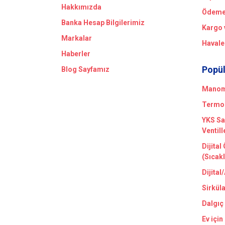
Hakkımızda
Ödeme 
Banka Hesap Bilgilerimiz
Kargo 
Markalar
Havale
Haberler
Popül
Blog Sayfamız
Manome
Termom
YKS Sa
Ventill
Dijital
(Sıcak
Dijital
Sirkül
Dalgıç
Ev için