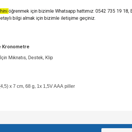
ihini
öğrenmek için bizimle Whatsapp hattımız: 0542 735 19 18, 
taylı bilgi almak için bizimle iletişime geçiniz.
Ve Kronometre
İçin Mıknatıs, Destek, Klip
(4,5) x 7 cm, 68 g, 1x 1,5V AAA
piller
e diğer konularda yetersiz gördüğünüz noktaları öneri formunu kullanarak tarafımı
Bu ürüne ilk yorumu siz yapın!