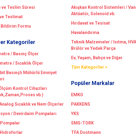
ve Teslim Süresi
Akışkan Kontrol Sistemleri / Van
Aktüatör, Solenoid vb.
ve Teslimat
Hırdavat ve Tesisat
 Bildirim Formu
Havalandırma
er Kategoriler
Teknik Malzemeler / Isıtma, HV
Brülör ve Yedek Parça
tre / Basınç Ölçer
Ev, Yaşam, Bahçe ve Diğer
etre / Sıcaklık Ölçer
Tüm Kategoriler >
bit Basınçlı Mühürlü Emniyet
eri
Popüler Markalar
 Ölçüm Kontrol Cihazları
lık,Zaman,Proses vb.)
EMKO
/Analog Sıcaklık ve Nem Ölçerler
PAKKENS
asyon / Devirdaim Pompaları
YKS
 Pompalar
SMS-TORK
 Hidroforlar
TFA Dostmann