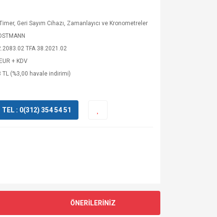
l Timer, Geri Sayım Cihazı, Zamanlayıcı ve Kronometreler
DOSTMANN
.2083.02 TFA 38.2021.02
 EUR + KDV
 TL (%3,00 havale indirimi)
EL : 0(312) 354 54 51
ÖNERİLERİNİZ