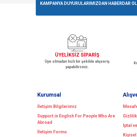
Ürün resmi kalitesiz, bozuk veya görüntülenemiyo
KAMPANYA DUYURULARIMIZDAN HABERDAR OLMA
Ürün açıklamasında eksik bilgiler bulunuyor.
Ürün bilgilerinde hatalar bulunuyor.
Ürün fiyatı diğer sitelerden daha pahalı.
Bu ürüne benzer farklı alternatifler olmalı.
ÜYELİKSİZ SİPARİŞ
Üye olmadan hızlı bir şekilde alışveriş
Kr
yapabilirsiniz.
Kurumsal
Alışv
İletişim Bilgilerimiz
Mesafe
Support in English For People Who Are
Gizlili
Abroad
İptal v
İletişim Formu
Kişisel