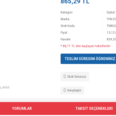
865,29 TL
Kategori
Dijita
Marka
TFA 
Stok Kodu
TM832
Fiyat
13,12
Havale
839,33
* 88,71 TL den başlayan taksitlerle!
TESLİM SÜRESİNİ ÖĞRENİNİZ. T
Stok Sorunuz
ALARMI
Karşılaştır
YORUMLAR
TAKSİT SEÇENEKLERİ