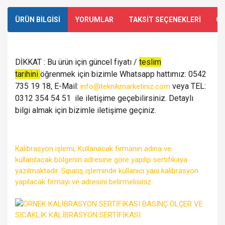
ÜRÜN BİLGİSİ
YORUMLAR
TAKSİT SEÇENEKLERİ
ÖN
DİKKAT : Bu ürün için güncel fiyatı /
teslim
tarihini
öğrenmek için bizimle Whatsapp hattımız: 0542
735 19 18, E-Mail:
veya TEL:
info@teknikmarketiniz.com
0312 354 54 51 ile iletişime geçebilirsiniz. Detaylı
bilgi almak için bizimle iletişime geçiniz.
Kalibrasyon işlemi, Kullanacak firmanın adına ve
kullanılacak bölgenin adresine göre yapılıp sertifikaya
yazılmaktadır. Sipariş işleminde kullanıcı yani kalibrasyon
yapılacak firmayı ve adresini belirmelisiniz.