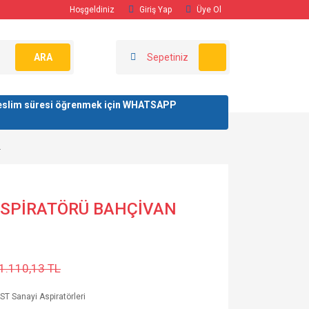
Hoşgeldiniz
Giriş Yap
Üye Ol
ARA
Sepetiniz
/ teslim süresi öğrenmek için WHATSAPP
.
ASPİRATÖRÜ BAHÇİVAN
1.110,13 TL
T Sanayi Aspiratörleri