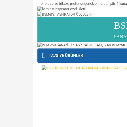
monofaze ve trifaze motor seçeneklerine sahiptir. 6 kana
BS
SANA
Bu ürünün fiyat bilgisi, resim, ürün açıklamalarında v
TAVSİYE ÜRÜNLER
Görüş ve önerileriniz için teşekkür ederiz.
Ürün resmi kalitesiz, bozuk veya görüntülenemiyo
Ürün açıklamasında eksik bilgiler bulunuyor.
Ürün bilgilerinde hatalar bulunuyor.
Ürün fiyatı diğer sitelerden daha pahalı.
Bu ürüne benzer farklı alternatifler olmalı.