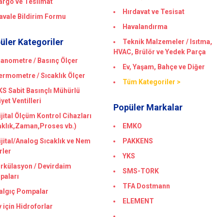
argo ve Teslimat
Hırdavat ve Tesisat
avale Bildirim Formu
Havalandırma
üler Kategoriler
Teknik Malzemeler / Isıtma,
HVAC, Brülör ve Yedek Parça
anometre / Basınç Ölçer
Ev, Yaşam, Bahçe ve Diğer
ermometre / Sıcaklık Ölçer
Tüm Kategoriler >
KS Sabit Basınçlı Mühürlü
yet Ventilleri
Popüler Markalar
ijital Ölçüm Kontrol Cihazları
aklık,Zaman,Proses vb.)
EMKO
ijital/Analog Sıcaklık ve Nem
PAKKENS
rler
YKS
irkülasyon / Devirdaim
SMS-TORK
paları
TFA Dostmann
algıç Pompalar
ELEMENT
v için Hidroforlar