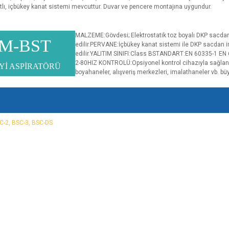
tlı, içbükey kanat sistemi mevcuttur. Duvar ve pencere montajına uygundur.
MALZEME:Gövdesi; Elektrostatik toz boyalı DKP sacda
M-BST
edilir.PERVANE:İçbükey kanat sistemi ile DKP sacdan 
edilir.YALITIM SINIFI:Class BSTANDART:EN 60335-1 EN
2-80HIZ KONTROLÜ:Opsiyonel kontrol cihazıyla sağlana
Yİ ASPİRATÖRÜ
boyahaneler, alışveriş merkezleri, imalathaneler vb. büy
e diğer konularda yetersiz gördüğünüz noktaları öneri formunu kullanarak tarafımı
Bu ürüne ilk yorumu siz yapın!
r.
Yorum Yaz