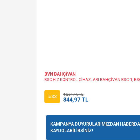
BVN BAHÇİVAN
BSC HIZ KONTROL CİHAZLARI BAHÇİVAN BSC-1, BSC
1.261,15 TL
%33
844,97 TL
KAMPANYA DUYURULARIMIZDAN HABERDAR
KAYDOLABİLİRSİNİZ!