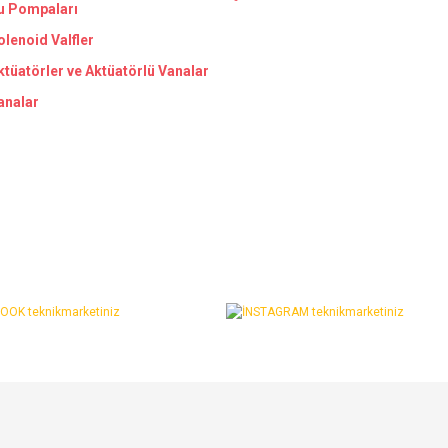
u Pompaları
olenoid Valfler
ktüatörler ve Aktüatörlü Vanalar
analar