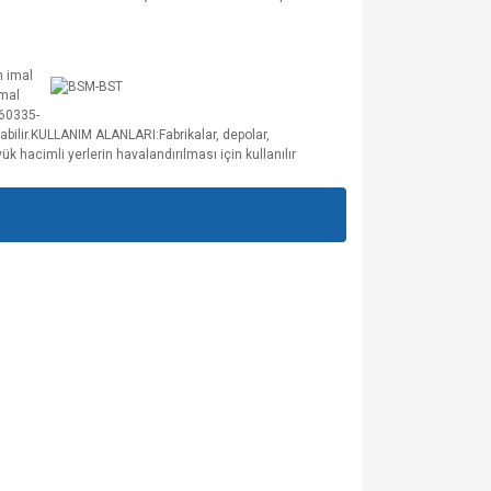
n imal
imal
 60335-
bilir.KULLANIM ALANLARI:Fabrikalar, depolar,
ük hacimli yerlerin havalandırılması için kullanılır
za iletebilirsiniz.