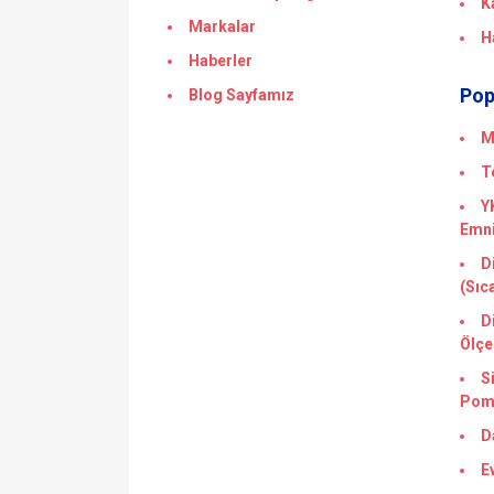
K
Markalar
H
Haberler
Pop
Blog Sayfamız
M
T
Y
Emni
D
(Sıc
D
Ölçe
S
Pom
D
E