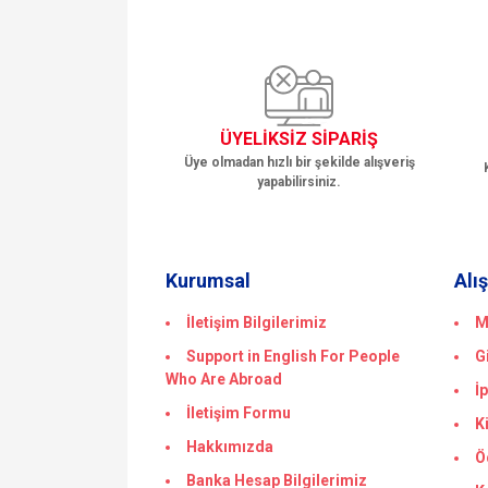
ÜYELİKSİZ SİPARİŞ
Üye olmadan hızlı bir şekilde alışveriş
yapabilirsiniz.
Kurumsal
Alı
İletişim Bilgilerimiz
M
Support in English For People
G
Who Are Abroad
İ
İletişim Formu
K
Hakkımızda
Ö
Banka Hesap Bilgilerimiz