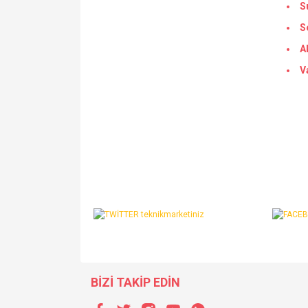
S
S
A
V
BİZİ TAKİP EDİN