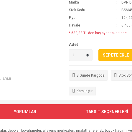
Marka
BVN B
Stok Kodu
BSM45
Fiyat
194,2
Havale
6.466,
* 683,38 TL den başlayan taksitlerle!
Adet
SEPETE EKLE
3 Günde Kargoda
Stok So
ALARMI
Karşılaştır
YORUMLAR
TAKSİT SEÇENEKLERİ
alar, depolar, boyahaneler, alışveriş merkezleri, imalathaneler vb. büyük hacimli yerl