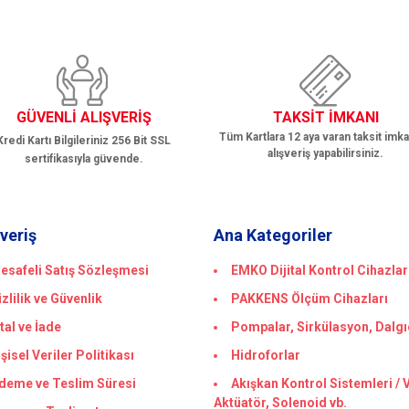
GÜVENLİ ALIŞVERİŞ
TAKSİT İMKANI
Tüm Kartlara 12 aya varan taksit imka
Kredi Kartı Bilgileriniz 256 Bit SSL
alışveriş yapabilirsiniz.
sertifikasıyla güvende.
şveriş
Ana Kategoriler
esafeli Satış Sözleşmesi
EMKO Dijital Kontrol Cihazlar
izlilik ve Güvenlik
PAKKENS Ölçüm Cihazları
ptal ve İade
Pompalar, Sirkülasyon, Dalgı
işisel Veriler Politikası
Hidroforlar
deme ve Teslim Süresi
Akışkan Kontrol Sistemleri / 
Aktüatör, Solenoid vb.