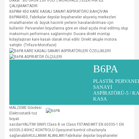
Dikkat : BU ÜRÜN 230 VOLT ( MONOFAZE ) ELEKTRİK İLE
ÇALIŞMAKTADIR.
B6PAM 450 KARE KASALI SANAYİ ASPİRATÖRÜ BAHÇİVAN
B6PAM450,
Fabrikalar depolar boyahaneler alışveriş merkezleri
imalathaneler vb. büyük hacimli yerlerin havalandırılması için
kullanılır. Pervaneleri boyutlarına göre en ideal açıda imal edilmiş olup
maksimum performans sağlanmıştır. Duvara direkt montajı
kolaylaştıran kare kasalı olarak imal edilir. Direkt akuple motora
sahiptir. (Trifaze-Monofaze)
B6PA
PLASTİK PERVANE
SANAYİ
ASPİRATÖRÜ-5 / K
KASA
MALZEME:Gövdesi
Elektrostatik toz
boyalı
sacdanYALITIM SINIFI:Class B ve Class FSTANDART:EN 60335-1 EN
60335-2-80HIZ KONTROLÜ:Opsiyonel kontrol cihazlarıyla
sağlanabilirKULLANIM ALANLARI:Fabrikalar depolar boyahaneler