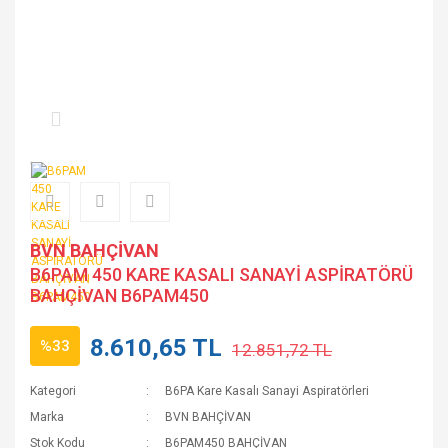
BVN BAHÇİVAN
B6PAM 450 KARE KASALI SANAYİ ASPİRATÖRÜ
BAHÇİVAN B6PAM450
8.610,65 TL
%33
12.851,72 TL
Kategori
B6PA Kare Kasalı Sanayi Aspiratörleri
Marka
BVN BAHÇİVAN
Stok Kodu
B6PAM450 BAHÇİVAN