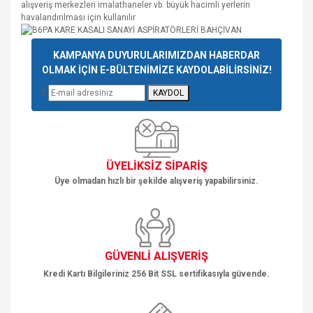
alışveriş merkezleri imalathaneler vb. büyük hacimli yerlerin
havalandırılması için kullanılır
Bu ürünün fiyat bilgisi, resim, ürün açıklamalarında ve diğer
KAMPANYA DUYURULARIMIZDAN HABERDAR
konularda yetersiz gördüğünüz noktaları öneri formunu
OLMAK İÇİN E-BÜLTENİMİZE KAYDOLABİLİRSİNİZ!
Bu ürüne ilk yorumu siz yapın!
kullanarak tarafımıza iletebilirsiniz.
KAYDOL
Görüş ve önerileriniz için teşekkür ederiz.
Yorum Yaz
Ürün resmi kalitesiz, bozuk veya görüntülenemiyor.
Ürün açıklamasında eksik bilgiler bulunuyor.
ÜYELİKSİZ SİPARİŞ
Ürün bilgilerinde hatalar bulunuyor.
Üye olmadan hızlı bir şekilde alışveriş yapabilirsiniz.
Ürün fiyatı diğer sitelerden daha pahalı.
Bu ürüne benzer farklı alternatifler olmalı.
GÜVENLİ ALIŞVERİŞ
Kredi Kartı Bilgileriniz 256 Bit SSL sertifikasıyla güvende.
Gönder