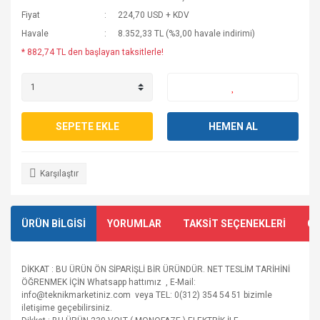
Fiyat
224,70 USD + KDV
Havale
8.352,33 TL (%3,00 havale indirimi)
* 882,74 TL den başlayan taksitlerle!
SEPETE EKLE
HEMEN AL
Karşılaştır
ÜRÜN BİLGİSİ
YORUMLAR
TAKSİT SEÇENEKLERİ
ÖN
DİKKAT : BU ÜRÜN ÖN SİPARİŞLİ BİR ÜRÜNDÜR. NET TESLİM TARİHİNİ
ÖĞRENMEK İÇİN Whatsapp hattımız , E-Mail:
info@teknikmarketiniz.com veya TEL: 0(312) 354 54 51 bizimle
iletişime geçebilirsiniz.