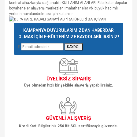
kontrol cihazlarıyla sağlanabilirKULLANIM ALANLARI:Fabrikalar depolar
boyaheneler alışveriş merkezleri imalathaneler vb. büyük hacimli
yerlerin havalandırılması için kullanılır
Bu ürünün fiyat bilgisi, resim, ürün açıklamalarında ve diğer
KAMPANYA DUYURULARIMIZDAN HABERDAR
konularda yetersiz gördüğünüz noktaları öneri formunu
OLMAK İÇİN E-BÜLTENİMİZE KAYDOLABİLİRSİNİZ!
Bu ürüne ilk yorumu siz yapın!
kullanarak tarafımıza iletebilirsiniz.
KAYDOL
Görüş ve önerileriniz için teşekkür ederiz.
Yorum Yaz
Ürün resmi kalitesiz, bozuk veya görüntülenemiyor.
Ürün açıklamasında eksik bilgiler bulunuyor.
ÜYELİKSİZ SİPARİŞ
Ürün bilgilerinde hatalar bulunuyor.
Üye olmadan hızlı bir şekilde alışveriş yapabilirsiniz.
Ürün fiyatı diğer sitelerden daha pahalı.
Bu ürüne benzer farklı alternatifler olmalı.
GÜVENLİ ALIŞVERİŞ
Kredi Kartı Bilgileriniz 256 Bit SSL sertifikasıyla güvende.