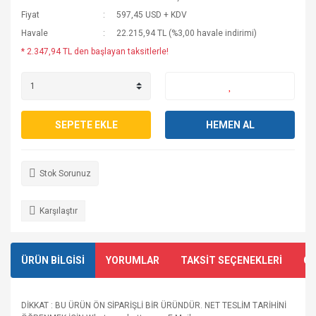
Fiyat
597,45 USD + KDV
Havale
22.215,94 TL (%3,00 havale indirimi)
* 2.347,94 TL den başlayan taksitlerle!
SEPETE EKLE
HEMEN AL
Stok Sorunuz
Karşılaştır
ÜRÜN BİLGİSİ
YORUMLAR
TAKSİT SEÇENEKLERİ
ÖN
DİKKAT : BU ÜRÜN ÖN SİPARİŞLİ BİR ÜRÜNDÜR. NET TESLİM TARİHİNİ