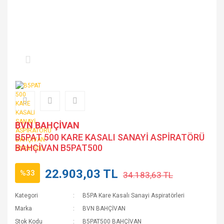
BVN BAHÇİVAN
B5PAT 500 KARE KASALI SANAYİ ASPİRATÖRÜ
BAHÇİVAN B5PAT500
22.903,03 TL
%33
34.183,63 TL
Kategori
B5PA Kare Kasalı Sanayi Aspiratörleri
Marka
BVN BAHÇİVAN
Stok Kodu
B5PAT500 BAHÇİVAN