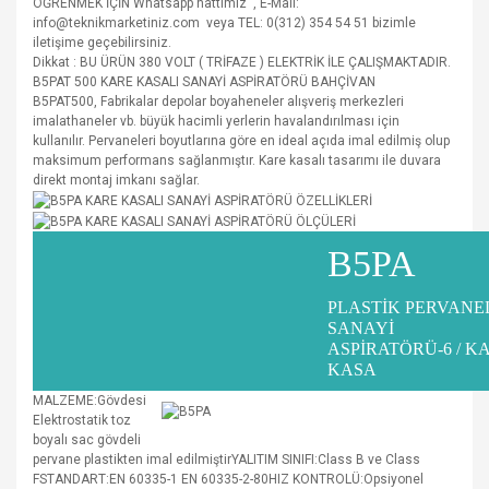
ÖĞRENMEK İÇİN Whatsapp hattımız , E-Mail:
info@teknikmarketiniz.com veya TEL: 0(312) 354 54 51 bizimle
iletişime geçebilirsiniz.
Dikkat : BU ÜRÜN 380 VOLT ( TRİFAZE ) ELEKTRİK İLE ÇALIŞMAKTADIR.
B5PAT 500 KARE KASALI SANAYİ ASPİRATÖRÜ BAHÇİVAN
B5PAT500,
Fabrikalar depolar boyaheneler alışveriş merkezleri
imalathaneler vb. büyük hacimli yerlerin havalandırılması için
kullanılır. Pervaneleri boyutlarına göre en ideal açıda imal edilmiş olup
maksimum performans sağlanmıştır. Kare kasalı tasarımı ile duvara
direkt montaj imkanı sağlar.
B5PA
PLASTİK PERVANE
SANAYİ
ASPİRATÖRÜ-6 / K
KASA
MALZEME:Gövdesi
Elektrostatik toz
boyalı sac gövdeli
pervane plastikten imal edilmiştirYALITIM SINIFI:Class B ve Class
FSTANDART:EN 60335-1 EN 60335-2-80HIZ KONTROLÜ:Opsiyonel