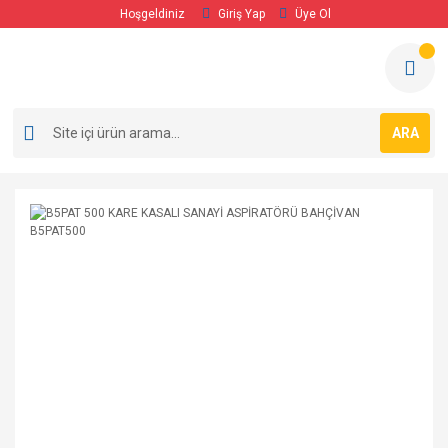
Hoşgeldiniz
Giriş Yap
Üye Ol
ARA