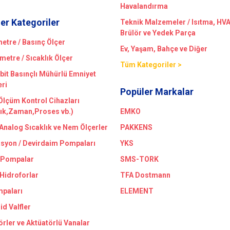
Havalandırma
er Kategoriler
Teknik Malzemeler / Isıtma, HV
Brülör ve Yedek Parça
tre / Basınç Ölçer
Ev, Yaşam, Bahçe ve Diğer
etre / Sıcaklık Ölçer
Tüm Kategoriler >
bit Basınçlı Mühürlü Emniyet
eri
Popüler Markalar
 Ölçüm Kontrol Cihazları
lık,Zaman,Proses vb.)
EMKO
/Analog Sıcaklık ve Nem Ölçerler
PAKKENS
asyon / Devirdaim Pompaları
YKS
 Pompalar
SMS-TORK
 Hidroforlar
TFA Dostmann
paları
ELEMENT
id Valfler
örler ve Aktüatörlü Vanalar