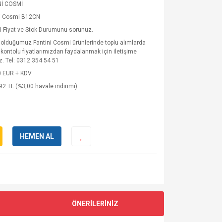
Nİ COSMİ
ni Cosmi B12CN
 Fiyat ve Stok Durumunu sorunuz.
 olduğumuz Fantini Cosmi ürünlerinde toplu alımlarda
skontolu fiyatlarımızdan faydalanmak için iletişime
z. Tel: 0312 354 54 51
0 EUR + KDV
92 TL (%3,00 havale indirimi)
HEMEN AL
ÖNERİLERİNİZ