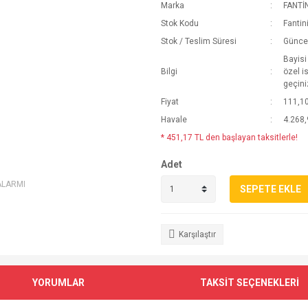
Marka
FANTİ
Stok Kodu
Fanti
Stok / Teslim Süresi
Güncel
Bayisi
Bilgi
özel i
geçini
Fiyat
111,1
Havale
4.268,
* 451,17 TL den başlayan taksitlerle!
Adet
ALARMI
SEPETE EKLE
Karşılaştır
YORUMLAR
TAKSİT SEÇENEKLERİ