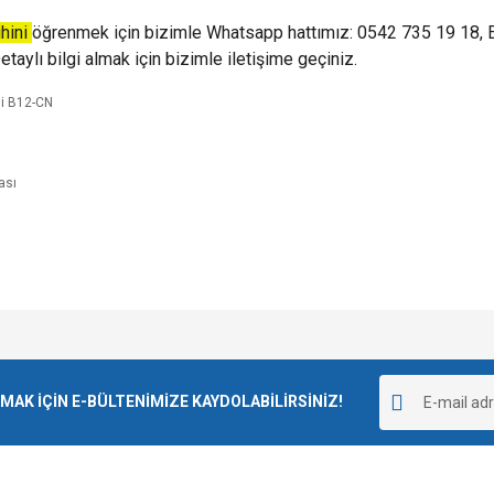
ihini
öğrenmek için bizimle Whatsapp hattımız: 0542 735 19 18, 
taylı bilgi almak için bizimle iletişime geçiniz.
mi B12-CN
e diğer konularda yetersiz gördüğünüz noktaları öneri formunu kullanarak tarafımı
Bu ürüne ilk yorumu siz yapın!
r.
K İÇİN E-BÜLTENİMİZE KAYDOLABİLİRSİNİZ!
Yorum Yaz