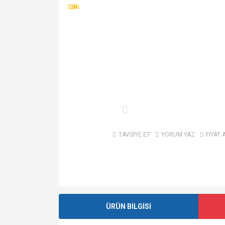
TAVSİYE ET
YORUM YAZ
FİYAT 
ÜRÜN BİLGİSİ