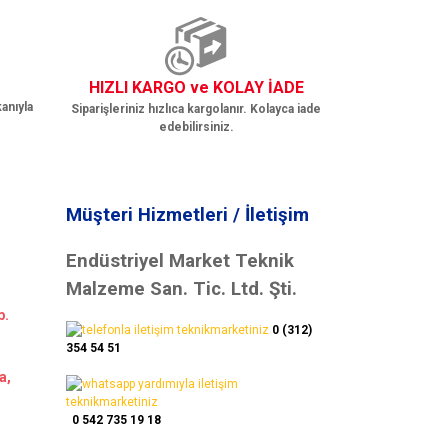
HIZLI KARGO ve KOLAY İADE
anıyla
Siparişleriniz hızlıca kargolanır. Kolayca iade
edebilirsiniz.
Müşteri Hizmetleri / İletişim
Endüstriyel Market Teknik
Malzeme San. Tic. Ltd. Şti.
b.
0 (312)
354 54 51
a,
0 542 735 19 18