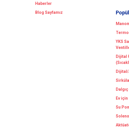
Haberler
Popül
Blog Sayfamız
Manome
Termom
YKS Sa
Ventill
Dijital
(Sıcak
Dijital
Sirkül
Dalgıç
Ev için
Su Pom
Soleno
Aktüat