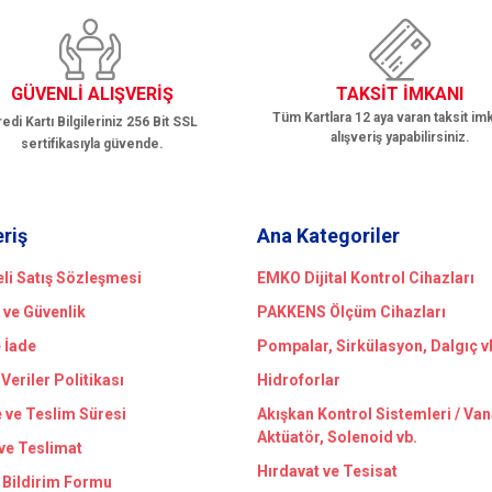
GÜVENLİ ALIŞVERİŞ
TAKSİT İMKANI
Tüm Kartlara 12 aya varan taksit imk
edi Kartı Bilgileriniz 256 Bit SSL
alışveriş yapabilirsiniz.
sertifikasıyla güvende.
Gönder
eriş
Ana Kategoriler
li Satış Sözleşmesi
EMKO Dijital Kontrol Cihazları
k ve Güvenlik
PAKKENS Ölçüm Cihazları
e İade
Pompalar, Sirkülasyon, Dalgıç v
 Veriler Politikası
Hidroforlar
ve Teslim Süresi
Akışkan Kontrol Sistemleri / Van
Aktüatör, Solenoid vb.
ve Teslimat
Hırdavat ve Tesisat
 Bildirim Formu