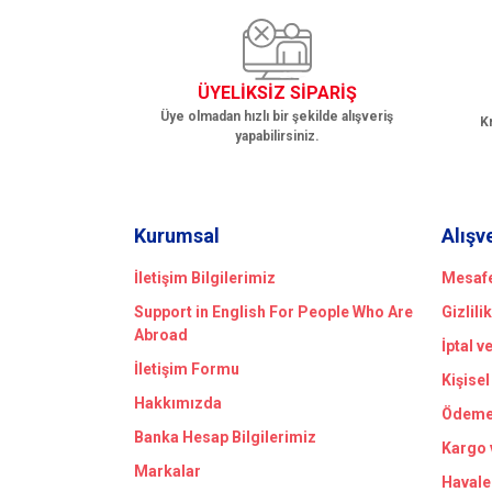
Bu ürüne benzer farklı alternatifler olmalı.
ÜYELİKSİZ SİPARİŞ
Üye olmadan hızlı bir şekilde alışveriş
Kr
yapabilirsiniz.
Kurumsal
Alışv
İletişim Bilgilerimiz
Mesafe
Support in English For People Who Are
Gizlili
Abroad
İptal v
İletişim Formu
Kişisel
Hakkımızda
Ödeme 
Banka Hesap Bilgilerimiz
Kargo 
Markalar
Havale