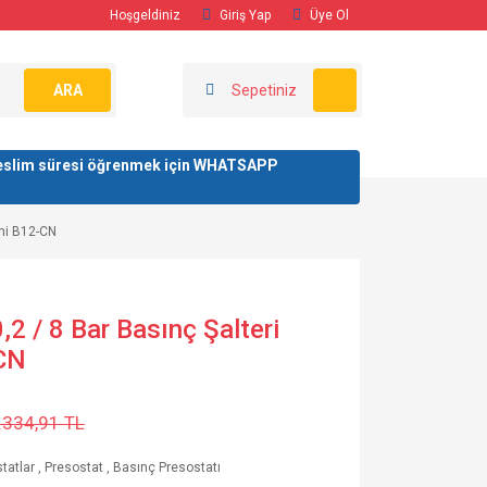
Hoşgeldiniz
Giriş Yap
Üye Ol
ARA
Sepetiniz
/ teslim süresi öğrenmek için WHATSAPP
smi B12-CN
2 / 8 Bar Basınç Şalteri
-CN
.334,91 TL
tatlar
,
Presostat
,
Basınç Presostatı