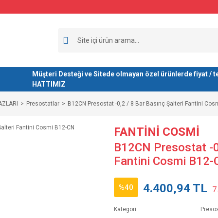
Müşteri Desteği ve Sitede olmayan özel ürünlerde fiyat 
HATTIMIZ
AZLARI
Presostatlar
B12CN Presostat -0,2 / 8 Bar Basınç Şalteri Fantini Co
FANTİNİ COSMİ
B12CN Presostat -0,
Fantini Cosmi B12
4.400,94 TL
%40
7
Kategori
Presos