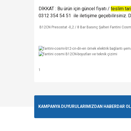
DİKKAT : Bu ürün için güncel fiyatı /
teslim tar
0312 354 54 51 ile iletişime geçebilirsiniz. De
B12CN Presostat -0,2 / 8 Bar Basınç Şalteri Fantini Cos
1
Bu ürünün fiyat bilgisi, resim, ürün açıklamalarında v
Görüş ve önerileriniz için teşekkür ederiz.
Ürün resmi kalitesiz, bozuk veya görüntülenemiyo
KAMPANYA DUYURULARIMIZDAN HABERDAR OLMA
Ürün açıklamasında eksik bilgiler bulunuyor.
Ürün bilgilerinde hatalar bulunuyor.
Ürün fiyatı diğer sitelerden daha pahalı.