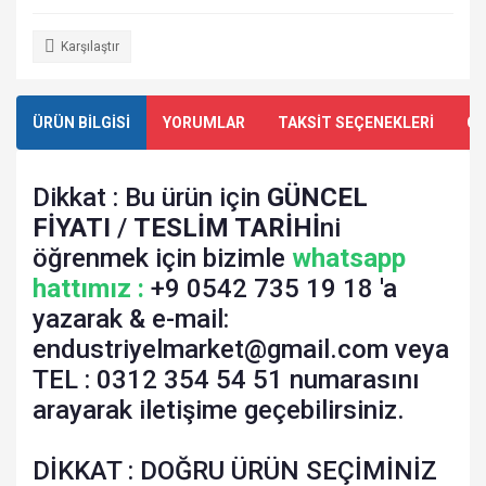
Karşılaştır
ÜRÜN BİLGİSİ
YORUMLAR
TAKSİT SEÇENEKLERİ
ÖN
Dikkat : Bu ürün için
GÜNCEL
FİYATI
/
TESLİM TARİHİ
ni
öğrenmek için bizimle
whatsapp
hattımız :
+9 0542 735 19 18 'a
yazarak & e-mail:
endustriyelmarket@gmail.com veya
TEL : 0312 354 54 51 numarasını
arayarak iletişime geçebilirsiniz.
DİKKAT : DOĞRU ÜRÜN SEÇİMİNİZ