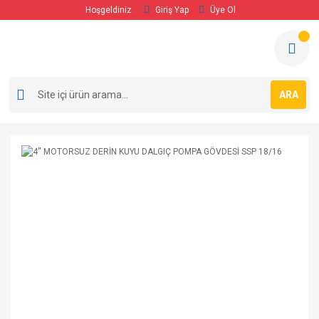
Hoşgeldiniz
Giriş Yap
Üye Ol
ARA