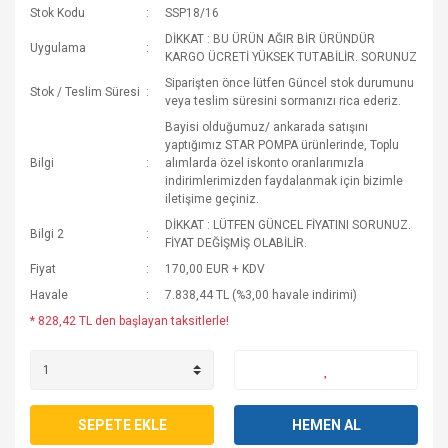
Stok Kodu
SSP18/16
DİKKAT : BU ÜRÜN AĞIR BİR ÜRÜNDÜR
Uygulama
KARGO ÜCRETİ YÜKSEK TUTABİLİR. SORUNUZ
Siparişten önce lütfen Güncel stok durumunu
Stok / Teslim Süresi
veya teslim süresini sormanızı rica ederiz.
Bayisi olduğumuz/ ankarada satışını
yaptığımız STAR POMPA ürünlerinde, Toplu
Bilgi
alımlarda özel iskonto oranlarımızla
indirimlerimizden faydalanmak için bizimle
iletişime geçiniz.
DİKKAT : LÜTFEN GÜNCEL FİYATINI SORUNUZ.
Bilgi 2
FİYAT DEĞİŞMİŞ OLABİLİR.
Fiyat
170,00 EUR + KDV
Havale
7.838,44 TL (%3,00 havale indirimi)
* 828,42 TL den başlayan taksitlerle!
SEPETE EKLE
HEMEN AL