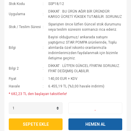
Stok Kodu
SSP18/12
DİKKAT : BU ÜRÜN AĞIR BİR ÜRÜNDÜR
Uygulama
KARGO ÜCRETİ YÜKSEK TUTABİLİR. SORUNUZ
Siparişten önce lütfen Güncel stok durumunu
Stok / Teslim Süresi
veya teslim süresini sormanızı rica ederiz.
Bayisi olduğumuz/ ankarada satışını
yaptığımız STAR POMPA ürünlerinde, Toplu
Bilgi
alımlarda özel iskonto oranlarımızla
indirimlerimizden faydalanmak için bizimle
iletişime geçiniz.
DİKKAT : LÜTFEN GÜNCEL FİYATINI SORUNUZ.
Bilgi 2
FİYAT DEĞİŞMİŞ OLABİLİR.
Fiyat
140,00 EUR + KDV
Havale
6.455,19 TL (%3,00 havale indirimi)
* 682,23 TL den başlayan taksitlerle!
SEPETE EKLE
HEMEN AL