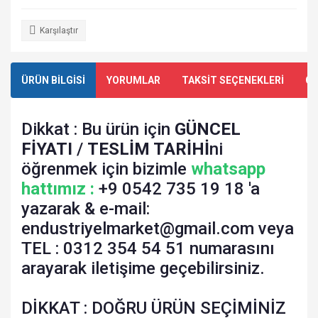
Karşılaştır
ÜRÜN BİLGİSİ
YORUMLAR
TAKSİT SEÇENEKLERİ
ÖN
Dikkat : Bu ürün için
GÜNCEL
FİYATI
/
TESLİM TARİHİ
ni
öğrenmek için bizimle
whatsapp
hattımız :
+9 0542 735 19 18 'a
yazarak & e-mail:
endustriyelmarket@gmail.com veya
TEL : 0312 354 54 51 numarasını
arayarak iletişime geçebilirsiniz.
DİKKAT : DOĞRU ÜRÜN SEÇİMİNİZ