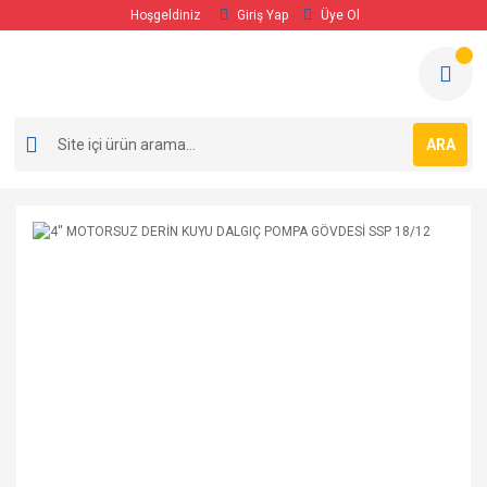
Hoşgeldiniz
Giriş Yap
Üye Ol
ARA