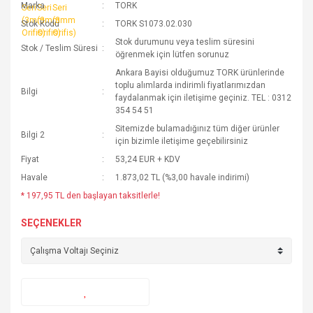
Marka
TORK
Stok Kodu
TORK S1073.02.030
Stok durumunu veya teslim süresini
Stok / Teslim Süresi
öğrenmek için lütfen sorunuz
Ankara Bayisi olduğumuz TORK ürünlerinde
toplu alımlarda indirimli fiyatlarımızdan
Bilgi
faydalanmak için iletişime geçiniz. TEL : 0312
354 54 51
Sitemizde bulamadığınız tüm diğer ürünler
Bilgi 2
için bizimle iletişime geçebilirsiniz
Fiyat
53,24 EUR + KDV
Havale
1.873,02 TL (%3,00 havale indirimi)
* 197,95 TL den başlayan taksitlerle!
SEÇENEKLER