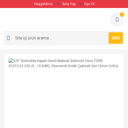
Hoşgeldiniz
Giriş Yap
Üye Ol
ARA