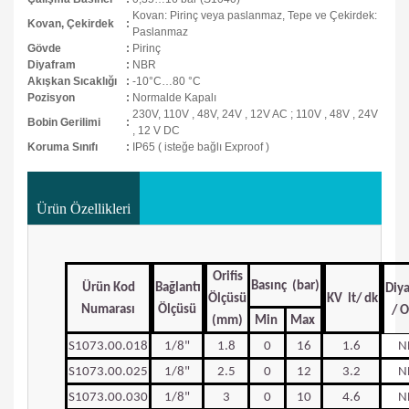
Kovan: Pirinç veya paslanmaz, Tepe ve Çekirdek:
Kovan, Çekirdek
:
Paslanmaz
Gövde
:
Pirinç
Diyafram
:
NBR
Akışkan Sıcaklığı
:
-10°C…80 °C
Pozisyon
:
Normalde Kapalı
230V, 110V , 48V, 24V , 12V AC ; 110V , 48V , 24V
Bobin Gerilimi
:
, 12 V DC
Koruma Sınıfı
:
IP65 ( isteğe bağlı Exproof )
Ürün Özellikleri
Orifis
Basınç (bar)
Ürün Kod
Bağlantı
Diy
Ölçüsü
KV lt/ dk
Numarası
Ölçüsü
/ O
(mm)
Min
Max
S1073.00.018
1/8"
1.8
0
16
1.6
N
S1073.00.025
1/8"
2.5
0
12
3.2
N
S1073.00.030
1/8"
3
0
10
4.6
N