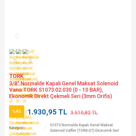
TORK
3/8'' Normalde Kapalı Genel Maksat Solenoid
Vana TORK S1073.02.030 (0 - 10 BAR),
Ekonomik Direkt Çekmeli Seri (3mm Orifis)
1.930,95 TL
%45
3.510,82 TL
S1073 Normalde Kapalı Genel Maksat
Kategori
Solenoid Valfler (TORK-GT) Ekonomik Seri