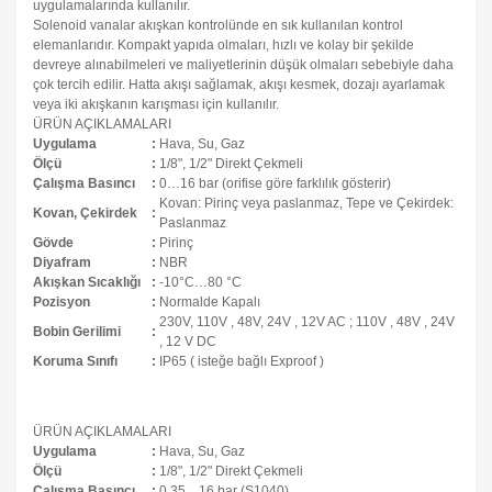
uygulamalarında kullanılır.
Solenoid vanalar akışkan kontrolünde en sık kullanılan kontrol
elemanlarıdır. Kompakt yapıda olmaları, hızlı ve kolay bir şekilde
devreye alınabilmeleri ve maliyetlerinin düşük olmaları sebebiyle daha
çok tercih edilir. Hatta akışı sağlamak, akışı kesmek, dozajı ayarlamak
veya iki akışkanın karışması için kullanılır.
ÜRÜN AÇIKLAMALARI
Uygulama
:
Hava, Su, Gaz
Ölçü
:
1/8", 1/2" Direkt Çekmeli
Çalışma Basıncı
:
0…16 bar (orifise göre farklılık gösterir)
Kovan: Pirinç veya paslanmaz, Tepe ve Çekirdek:
Kovan, Çekirdek
:
Paslanmaz
Gövde
:
Pirinç
Diyafram
:
NBR
Akışkan Sıcaklığı
:
-10°C…80 °C
Pozisyon
:
Normalde Kapalı
230V, 110V , 48V, 24V , 12V AC ; 110V , 48V , 24V
Bobin Gerilimi
:
, 12 V DC
Koruma Sınıfı
:
IP65 ( isteğe bağlı Exproof )
ÜRÜN AÇIKLAMALARI
Uygulama
:
Hava, Su, Gaz
Ölçü
:
1/8", 1/2" Direkt Çekmeli
Çalışma Basıncı
:
0,35…16 bar (S1040)