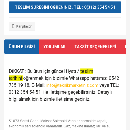
TESLİM SÜRESİNİ ÖĞRENİNİZ. TEL : 0(312) 354 54 51
Karşılaştır
ÜRÜN BİLGİSİ
YORUMLAR
TAKSİT SEÇENEKLERİ
ÖN
DİKKAT : Bu ürün için güncel fiyatı /
teslim
tarihini
öğrenmek için bizimle Whatsapp hattımız: 0542
735 19 18, E-Mail:
veya TEL:
info@teknikmarketiniz.com
0312 354 54 51 ile iletişime geçebilirsiniz. Detaylı
bilgi almak için bizimle iletişime geçiniz.
S1073 Serisi Genel Maksat Solenoid Vanalar normalde kapalı,
ekonomik seri solenoid vanalardır. Gaz, makine imalatçıları ve su