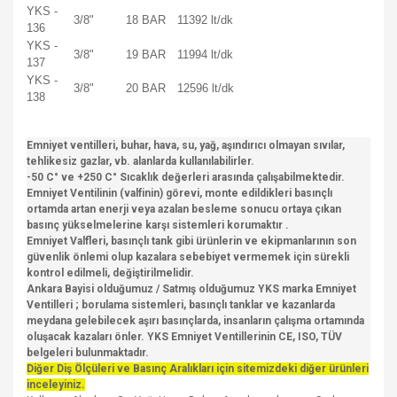
YKS -
3/8"
18 BAR
11392 lt/dk
136
YKS -
3/8"
19 BAR
11994 lt/dk
137
YKS -
3/8"
20 BAR
12596 lt/dk
138
Emniyet ventilleri, buhar, hava, su, yağ, aşındırıcı olmayan sıvılar,
tehlikesiz gazlar, vb. alanlarda kullanılabilirler.
-50 C° ve +250 C° Sıcaklık değerleri arasında çalışabilmektedir.
Emniyet Ventilinin (valfinin) görevi, monte edildikleri basınçlı
ortamda artan enerji veya azalan besleme sonucu ortaya çıkan
basınç yükselmelerine karşı sistemleri korumaktır .
Emniyet Valfleri, basınçlı tank gibi ürünlerin ve ekipmanlarının son
güvenlik önlemi olup kazalara sebebiyet vermemek için sürekli
kontrol edilmeli, değiştirilmelidir.
Ankara Bayisi olduğumuz / Satmış olduğumuz YKS marka Emniyet
Ventilleri ; borulama sistemleri, basınçlı tanklar ve kazanlarda
meydana gelebilecek aşırı basınçlarda, insanların çalışma ortamında
oluşacak kazaları önler. YKS Emniyet Ventillerinin CE, ISO, TÜV
belgeleri bulunmaktadır.
Diğer Diş Ölçüleri ve Basınç Aralıkları için sitemizdeki diğer ürünleri
inceleyiniz.