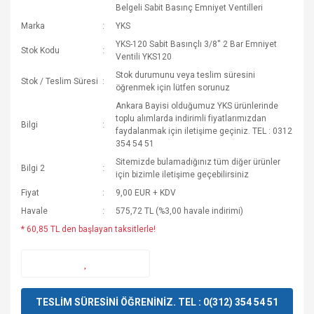
Belgeli Sabit Basınç Emniyet Ventilleri
Marka
YKS
YKS-120 Sabit Basınçlı 3/8'' 2 Bar Emniyet
Stok Kodu
Ventili YKS120
Stok durumunu veya teslim süresini
Stok / Teslim Süresi
öğrenmek için lütfen sorunuz
Ankara Bayisi olduğumuz YKS ürünlerinde
toplu alımlarda indirimli fiyatlarımızdan
Bilgi
faydalanmak için iletişime geçiniz. TEL : 0312
354 54 51
Sitemizde bulamadığınız tüm diğer ürünler
Bilgi 2
için bizimle iletişime geçebilirsiniz
Fiyat
9,00 EUR + KDV
Havale
575,72 TL (%3,00 havale indirimi)
* 60,85 TL den başlayan taksitlerle!
TESLİM SÜRESİNİ ÖĞRENİNİZ. TEL : 0(312) 354 54 51