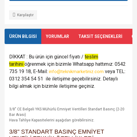
Karşılaştır
ÜRÜN BİLGİSİ
YORUMLAR
TAKSİT SEÇENEKLERİ
ÖN
DİKKAT : Bu ürün için güncel fiyatı /
teslim
tarihini
öğrenmek için bizimle Whatsapp hattımız: 0542
735 19 18, E-Mail:
veya TEL:
info@teknikmarketiniz.com
0312 354 54 51 ile iletişime geçebilirsiniz. Detaylı
bilgi almak için bizimle iletişime geçiniz.
3/8" CE Belgeli YKS Mühürlü Emniyet Ventilleri Standart Basınç (2-20
Bar Arası)
Hava Tahliye Kapasitelerini aşağıdan görebilirsiniz.
3/8" STANDART BASINÇ EMNİYET