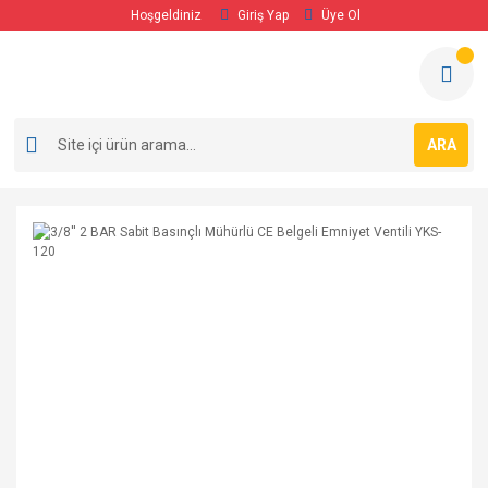
Hoşgeldiniz
Giriş Yap
Üye Ol
ARA