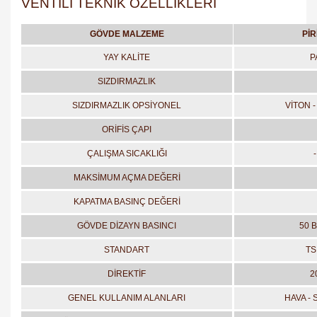
VENTİLİ TEKNİK ÖZELLİKLERİ
GÖVDE MALZEME
PİR
YAY KALİTE
P
SIZDIRMAZLIK
SIZDIRMAZLIK OPSİYONEL
VİTON -
ORİFİS ÇAPI
ÇALIŞMA SICAKLIĞI
MAKSİMUM AÇMA DEĞERİ
KAPATMA BASINÇ DEĞERİ
GÖVDE DİZAYN BASINCI
50 B
STANDART
TS
DİREKTİF
2
GENEL KULLANIM ALANLARI
HAVA - 