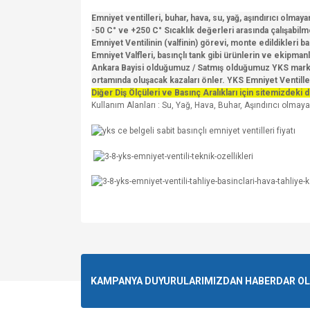
Emniyet ventilleri, buhar, hava, su, yağ, aşındırıcı olmayan 
-50 C° ve +250 C° Sıcaklık değerleri arasında çalışabilm
Emniyet Ventilinin (valfinin) görevi, monte edildikleri
Emniyet Valfleri, basınçlı tank gibi ürünlerin ve ekipma
Ankara Bayisi olduğumuz / Satmış olduğumuz YKS marka Em
ortamında oluşacak kazaları önler. YKS Emniyet Ventille
Diğer Diş Ölçüleri ve Basınç Aralıkları için sitemizdeki d
Kullanım Alanları : Su, Yağ, Hava, Buhar, Aşındırıcı olmayan
Bu ürünün fiyat bilgisi, resim, ürün açıklamalarında v
Görüş ve önerileriniz için teşekkür ederiz.
Ürün resmi kalitesiz, bozuk veya görüntülenemiyo
KAMPANYA DUYURULARIMIZDAN HABERDAR OLMA
Ürün açıklamasında eksik bilgiler bulunuyor.