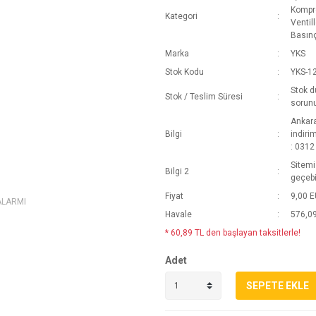
Kompre
Kategori
Ventill
Basınç
Marka
YKS
Stok Kodu
YKS-12
Stok d
Stok / Teslim Süresi
sorun
Ankara
Bilgi
indiri
: 0312
Sitemi
Bilgi 2
geçebi
Fiyat
9,00 
ALARMI
Havale
576,09
* 60,89 TL den başlayan taksitlerle!
Adet
SEPETE EKLE