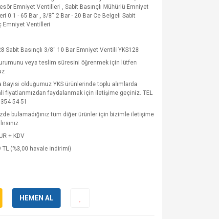
sör Emniyet Ventilleri
,
Sabit Basınçlı Mühürlü Emniyet
eri 0.1 - 65 Bar
,
3/8'' 2 Bar - 20 Bar Ce Belgeli Sabit
 Emniyet Ventilleri
8 Sabit Basınçlı 3/8'' 10 Bar Emniyet Ventili YKS128
urumunu veya teslim süresini öğrenmek için lütfen
uz
 Bayisi olduğumuz YKS ürünlerinde toplu alımlarda
mli fiyatlarımızdan faydalanmak için iletişime geçiniz. TEL
 354 54 51
zde bulamadığınız tüm diğer ürünler için bizimle iletişime
lirsiniz
EUR + KDV
 TL (%3,00 havale indirimi)
HEMEN AL