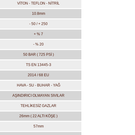
VİTON - TEFLON - NİTRİL
10.8mm
- 50 / + 250
+ % 7
- % 20
50 BAR ( 725 PSİ )
TS EN 13445-3
2014 / 68 EU
HAVA - SU - BUHAR - YAĞ
AŞINDIRICI OLMAYAN SIVILAR
TEHLİKESİZ GAZLAR
26mm ( 22 ALTI KÖŞE )
57mm