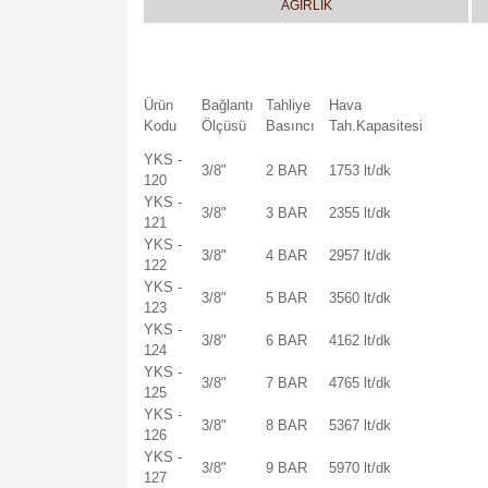
AĞIRLIK
Ürün
Bağlantı
Tahliye
Hava
Kodu
Ölçüsü
Basıncı
Tah.Kapasitesi
YKS -
3/8"
2 BAR
1753 lt/dk
120
YKS -
3/8"
3 BAR
2355 lt/dk
121
YKS -
3/8"
4 BAR
2957 lt/dk
122
YKS -
3/8"
5 BAR
3560 lt/dk
123
YKS -
3/8"
6 BAR
4162 lt/dk
124
YKS -
3/8"
7 BAR
4765 lt/dk
125
YKS -
3/8"
8 BAR
5367 lt/dk
126
YKS -
3/8"
9 BAR
5970 lt/dk
127