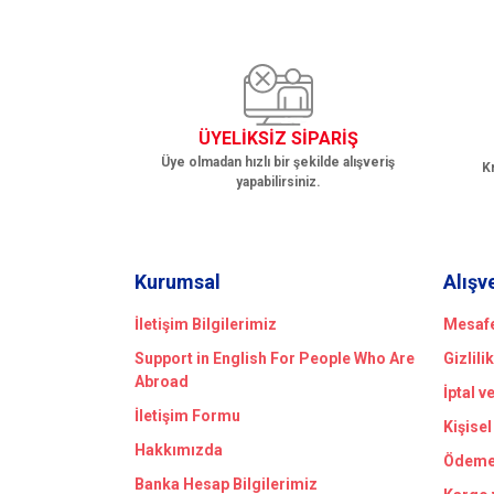
Ürün bilgilerinde hatalar bulunuyor.
Ürün fiyatı diğer sitelerden daha pahalı.
Bu ürüne benzer farklı alternatifler olmalı.
ÜYELİKSİZ SİPARİŞ
Üye olmadan hızlı bir şekilde alışveriş
Kr
yapabilirsiniz.
Kurumsal
Alışv
İletişim Bilgilerimiz
Mesafe
Support in English For People Who Are
Gizlili
Abroad
İptal v
İletişim Formu
Kişisel
Hakkımızda
Ödeme 
Banka Hesap Bilgilerimiz