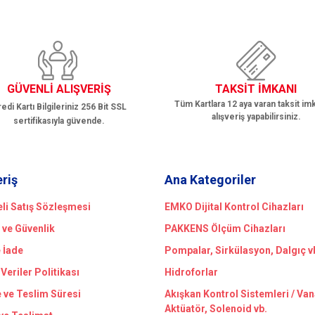
GÜVENLİ ALIŞVERİŞ
TAKSİT İMKANI
Tüm Kartlara 12 aya varan taksit imk
edi Kartı Bilgileriniz 256 Bit SSL
alışveriş yapabilirsiniz.
sertifikasıyla güvende.
Gönder
eriş
Ana Kategoriler
li Satış Sözleşmesi
EMKO Dijital Kontrol Cihazları
k ve Güvenlik
PAKKENS Ölçüm Cihazları
e İade
Pompalar, Sirkülasyon, Dalgıç v
 Veriler Politikası
Hidroforlar
ve Teslim Süresi
Akışkan Kontrol Sistemleri / Van
Aktüatör, Solenoid vb.