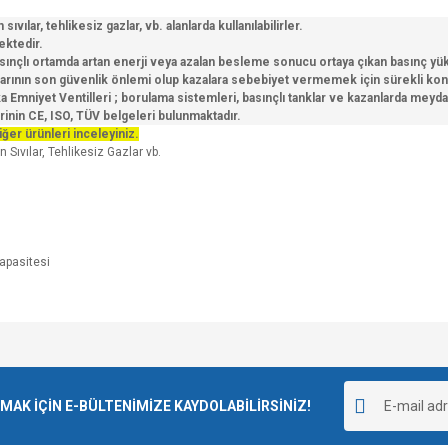
sıvılar, tehlikesiz gazlar, vb. alanlarda kullanılabilirler.
ektedir.
 basınçlı ortamda artan enerji veya azalan besleme sonucu ortaya çıkan basınç y
nlarının son güvenlik önlemi olup kazalara sebebiyet vermemek için sürekli kontro
niyet Ventilleri ; borulama sistemleri, basınçlı tanklar ve kazanlarda meydana
rinin CE, ISO, TÜV belgeleri bulunmaktadır.
iğer ürünleri inceleyiniz.
 Sıvılar, Tehlikesiz Gazlar vb.
e diğer konularda yetersiz gördüğünüz noktaları öneri formunu kullanarak tarafımı
Bu ürüne ilk yorumu siz yapın!
r.
K İÇİN E-BÜLTENİMİZE KAYDOLABİLİRSİNİZ!
Yorum Yaz