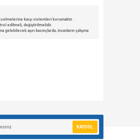
ükselmelerine karşı sistemleri korumaktır .
l edilmeli, değiştirilmelidir.
 gelebilecek aşırı basınçlarda, insanların çalışma
za iletebilirsiniz.
KAYDOL