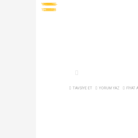
TAVSİYE ET
YORUM YAZ
FİYAT 