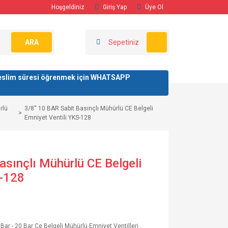
Hoşgeldiniz
Giriş Yap
Üye Ol
ARA
Sepetiniz
/ teslim süresi öğrenmek için WHATSAPP
rlü
3/8'' 10 BAR Sabit Basınçlı Mühürlü CE Belgeli
Emniyet Ventili YKS-128
asınçlı Mühürlü CE Belgeli
S-128
2 Bar - 20 Bar Ce Belgeli Mühürlü Emniyet Ventilleri
,