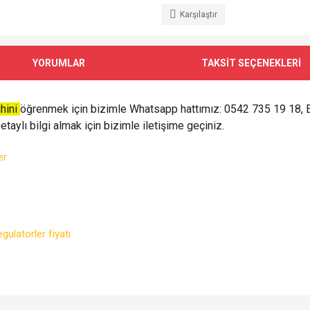
Karşılaştır
YORUMLAR
TAKSİT SEÇENEKLERİ
ihini
öğrenmek için bizimle Whatsapp hattımız: 0542 735 19 18, 
taylı bilgi almak için bizimle iletişime geçiniz.
er
e diğer konularda yetersiz gördüğünüz noktaları öneri formunu kullanarak tarafımı