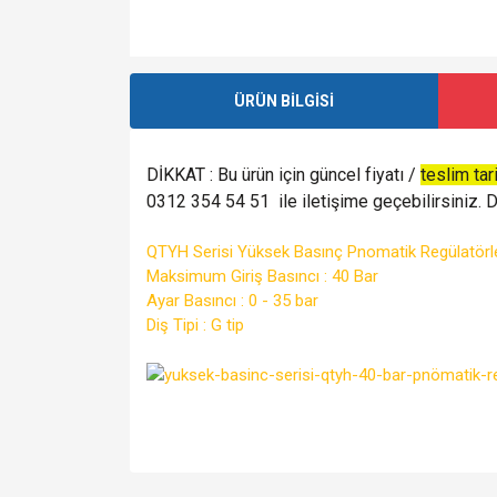
ÜRÜN BİLGİSİ
DİKKAT : Bu ürün için güncel fiyatı /
teslim tar
0312 354 54 51 ile iletişime geçebilirsiniz. De
QTYH Serisi Yüksek Basınç Pnomatik Regülatörl
Maksimum Giriş Basıncı : 40 Bar
Ayar Basıncı : 0 - 35 bar
Diş Tipi : G tip
Bu ürünün fiyat bilgisi, resim, ürün açıklamalarında v