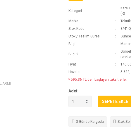
Kare T
Kategori
(R)
Marka
Teknik
Stok Kodu
3/4'' 
Stok / Teslim Süresi
Güncel
Bilgi
Manome
Görsel
Bilgi 2
renkte
Fiyat
145,0
Havale
5.633,
* 595,36 TL den başlayan taksitlerle!
ALARMI
Adet
SEPETE EKLE
3 Günde Kargoda
Stok So