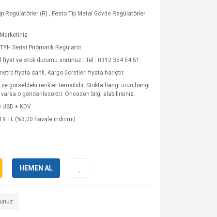
ip Regülatörler (R)
,
Festo Tip Metal Gövde Regülatörler
Marketiniz
QTYH Serisi Pnömatik Regülatör
 fiyat ve stok durumu sorunuz : Tel : 0312 354 54 51
tre fiyata dahil, Kargo ücretleri fiyata hariçtir.
 ve görseldeki renkler temsilidir. Stokta hangi ürün hangi
 varsa o gönderilecektir. Önceden bilgi alabilirsiniz.
0 USD + KDV
19 TL (%3,00 havale indirimi)
HEMEN AL
runuz