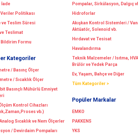
e İade
Pompalar, Sirkülasyon, Dalgıç v
 Veriler Politikası
Hidroforlar
ve Teslim Süresi
Akışkan Kontrol Sistemleri / Van
Aktüatör, Solenoid vb.
ve Teslimat
Hırdavat ve Tesisat
 Bildirim Formu
Havalandırma
er Kategoriler
Teknik Malzemeler / Isıtma, HV
Brülör ve Yedek Parça
tre / Basınç Ölçer
Ev, Yaşam, Bahçe ve Diğer
etre / Sıcaklık Ölçer
Tüm Kategoriler >
bit Basınçlı Mühürlü Emniyet
eri
Popüler Markalar
 Ölçüm Kontrol Cihazları
lık,Zaman,Proses vb.)
EMKO
/Analog Sıcaklık ve Nem Ölçerler
PAKKENS
asyon / Devirdaim Pompaları
YKS