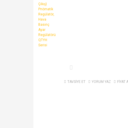
TAVSİYE ET
YORUM YAZ
FİYAT 