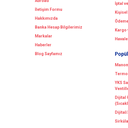
Abroad
İptal v
İletişim Formu
Kişisel
Hakkımızda
Ödeme 
Banka Hesap Bilgilerimiz
Kargo 
Markalar
Havale
Haberler
Popül
Blog Sayfamız
Manome
Termom
YKS Sa
Ventill
Dijital
(Sıcak
Dijital
Sirkül