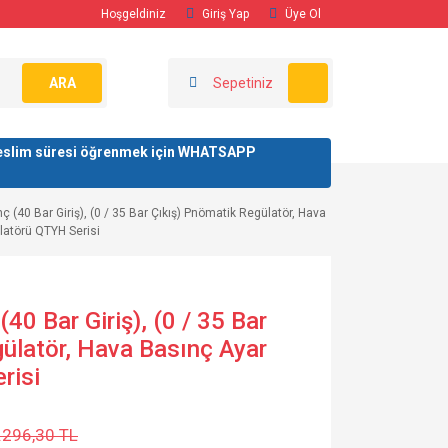
Hoşgeldiniz
Giriş Yap
Üye Ol
ARA
Sepetiniz
/ teslim süresi öğrenmek için WHATSAPP
ç (40 Bar Giriş), (0 / 35 Bar Çıkış) Pnömatik Regülatör, Hava
latörü QTYH Serisi
(40 Bar Giriş), (0 / 35 Bar
ülatör, Hava Basınç Ayar
risi
.296,30 TL