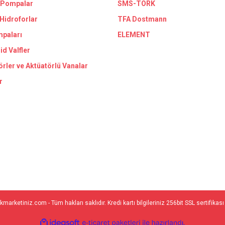
 Pompalar
SMS-TORK
 Hidroforlar
TFA Dostmann
paları
ELEMENT
id Valfler
örler ve Aktüatörlü Vanalar
r
marketiniz.com - Tüm hakları saklıdır. Kredi kartı bilgileriniz 256bit SSL sertifikası
ile
ideasoft
e-