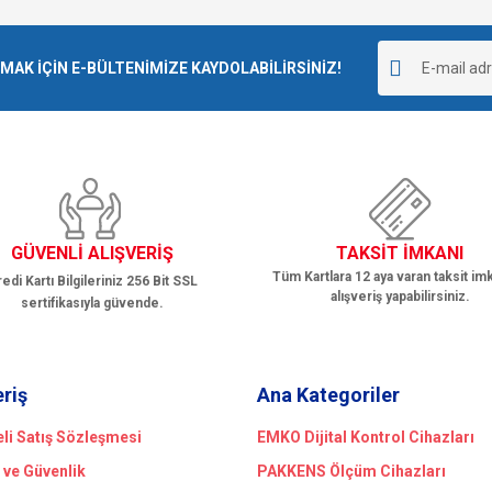
Bu ürüne ilk yorumu siz yapın!
r.
K İÇİN E-BÜLTENİMİZE KAYDOLABİLİRSİNİZ!
Yorum Yaz
GÜVENLİ ALIŞVERİŞ
TAKSİT İMKANI
Tüm Kartlara 12 aya varan taksit imk
edi Kartı Bilgileriniz 256 Bit SSL
alışveriş yapabilirsiniz.
sertifikasıyla güvende.
Gönder
eriş
Ana Kategoriler
li Satış Sözleşmesi
EMKO Dijital Kontrol Cihazları
k ve Güvenlik
PAKKENS Ölçüm Cihazları