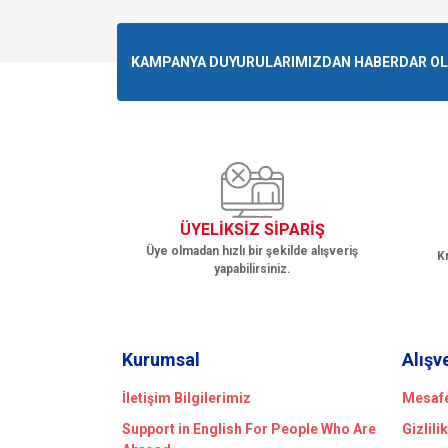
Görüş ve önerileriniz için teşekkür ederiz.
Ürün resmi kalitesiz, bozuk veya görüntülenemiyo
KAMPANYA DUYURULARIMIZDAN HABERDAR OLMA
Ürün açıklamasında eksik bilgiler bulunuyor.
Ürün bilgilerinde hatalar bulunuyor.
Ürün fiyatı diğer sitelerden daha pahalı.
Bu ürüne benzer farklı alternatifler olmalı.
ÜYELİKSİZ SİPARİŞ
Üye olmadan hızlı bir şekilde alışveriş
Kr
yapabilirsiniz.
Kurumsal
Alışv
İletişim Bilgilerimiz
Mesafe
Support in English For People Who Are
Gizlili