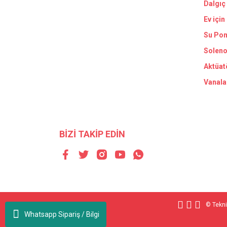
Dalgıç
Ev için
Su Pom
Soleno
Aktüat
Vanala
BİZİ TAKİP EDİN
© Teknik
Whatsapp Sipariş / Bilgi