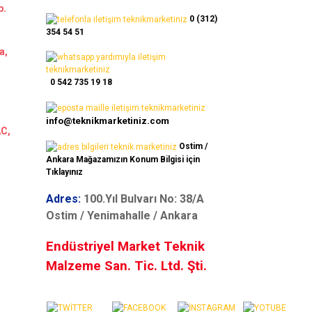
b.
0 (312)
354 54 51
a,
0 542 735 19 18
info@teknikmarketiniz.com
AC,
Ostim /
Ankara Mağazamızın Konum Bilgisi için
Tıklayınız
Adres:
100.Yıl Bulvarı No: 38/A
Ostim / Yenimahalle / Ankara
Endüstriyel Market Teknik
Malzeme San. Tic. Ltd. Şti.