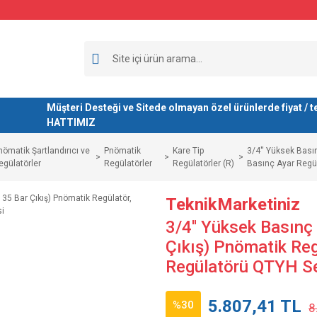
Müşteri Desteği ve Sitede olmayan özel ürünlerde fiyat 
HATTIMIZ
nömatik Şartlandırıcı ve
Pnömatik
Kare Tip
3/4'' Yüksek Basın
egülatörler
Regülatörler
Regülatörler (R)
Basınç Ayar Regü
TeknikMarketiniz
3/4'' Yüksek Basınç 
Çıkış) Pnömatik Reg
Regülatörü QTYH Se
5.807,41 TL
%30
8