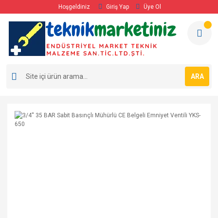
Hoşgeldiniz
Giriş Yap
Üye Ol
ARA