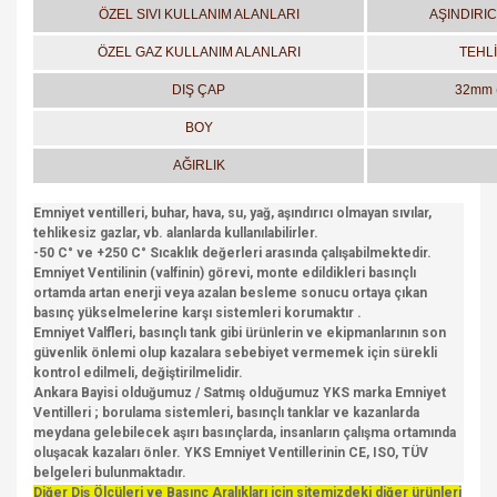
ÖZEL SIVI KULLANIM ALANLARI
AŞINDIRIC
ÖZEL GAZ KULLANIM ALANLARI
TEHL
DIŞ ÇAP
32mm (
BOY
AĞIRLIK
Emniyet ventilleri, buhar, hava, su, yağ, aşındırıcı olmayan sıvılar,
tehlikesiz gazlar, vb. alanlarda kullanılabilirler.
-50 C° ve +250 C° Sıcaklık değerleri arasında çalışabilmektedir.
Emniyet Ventilinin (valfinin) görevi, monte edildikleri basınçlı
ortamda artan enerji veya azalan besleme sonucu ortaya çıkan
basınç yükselmelerine karşı sistemleri korumaktır .
Emniyet Valfleri, basınçlı tank gibi ürünlerin ve ekipmanlarının son
güvenlik önlemi olup kazalara sebebiyet vermemek için sürekli
kontrol edilmeli, değiştirilmelidir.
Ankara Bayisi olduğumuz / Satmış olduğumuz YKS marka Emniyet
Ventilleri ; borulama sistemleri, basınçlı tanklar ve kazanlarda
meydana gelebilecek aşırı basınçlarda, insanların çalışma ortamında
oluşacak kazaları önler. YKS Emniyet Ventillerinin CE, ISO, TÜV
belgeleri bulunmaktadır.
Diğer Diş Ölçüleri ve Basınç Aralıkları için sitemizdeki diğer ürünleri