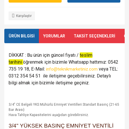
Karşılaştır
ÜRÜN BİLGİSİ
YORUMLAR
TAKSİT SEÇENEKLERİ
ÖN
DİKKAT : Bu ürün için güncel fiyatı /
teslim
tarihini
öğrenmek için bizimle Whatsapp hattımız: 0542
735 19 18, E-Mail:
veya TEL:
info@teknikmarketiniz.com
0312 354 54 51 ile iletişime geçebilirsiniz. Detaylı
bilgi almak için bizimle iletişime geçiniz.
3/4" CE Belgeli YKS Mühürlü Emniyet Ventilleri Standart Basınç (21-65
Bar Arası)
Hava Tahliye Kapasitelerini aşağıdan görebilirsiniz.
3/4" YÜKSEK BASINÇ EMNİYET VENTİLİ