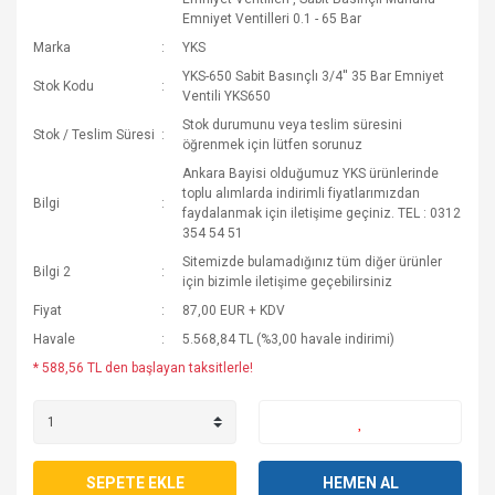
Emniyet Ventilleri 0.1 - 65 Bar
Marka
YKS
YKS-650 Sabit Basınçlı 3/4'' 35 Bar Emniyet
Stok Kodu
Ventili YKS650
Stok durumunu veya teslim süresini
Stok / Teslim Süresi
öğrenmek için lütfen sorunuz
Ankara Bayisi olduğumuz YKS ürünlerinde
toplu alımlarda indirimli fiyatlarımızdan
Bilgi
faydalanmak için iletişime geçiniz. TEL : 0312
354 54 51
Sitemizde bulamadığınız tüm diğer ürünler
Bilgi 2
için bizimle iletişime geçebilirsiniz
Fiyat
87,00 EUR + KDV
Havale
5.568,84 TL (%3,00 havale indirimi)
* 588,56 TL den başlayan taksitlerle!
SEPETE EKLE
HEMEN AL