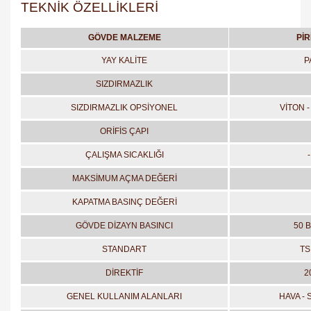
TEKNİK ÖZELLİKLERİ
GÖVDE MALZEME
PİR
YAY KALİTE
P
SIZDIRMAZLIK
SIZDIRMAZLIK OPSİYONEL
VİTON -
ORİFİS ÇAPI
ÇALIŞMA SICAKLIĞI
MAKSİMUM AÇMA DEĞERİ
KAPATMA BASINÇ DEĞERİ
GÖVDE DİZAYN BASINCI
50 B
STANDART
TS
DİREKTİF
2
GENEL KULLANIM ALANLARI
HAVA - 