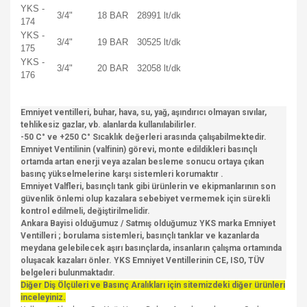
YKS -
3/4"
18 BAR
28991 lt/dk
174
YKS -
3/4"
19 BAR
30525 lt/dk
175
YKS -
3/4"
20 BAR
32058 lt/dk
176
Emniyet ventilleri, buhar, hava, su, yağ, aşındırıcı olmayan sıvılar,
tehlikesiz gazlar, vb. alanlarda kullanılabilirler.
-50 C° ve +250 C° Sıcaklık değerleri arasında çalışabilmektedir.
Emniyet Ventilinin (valfinin) görevi, monte edildikleri basınçlı
ortamda artan enerji veya azalan besleme sonucu ortaya çıkan
basınç yükselmelerine karşı sistemleri korumaktır .
Emniyet Valfleri, basınçlı tank gibi ürünlerin ve ekipmanlarının son
güvenlik önlemi olup kazalara sebebiyet vermemek için sürekli
kontrol edilmeli, değiştirilmelidir.
Ankara Bayisi olduğumuz / Satmış olduğumuz YKS marka Emniyet
Ventilleri ; borulama sistemleri, basınçlı tanklar ve kazanlarda
meydana gelebilecek aşırı basınçlarda, insanların çalışma ortamında
oluşacak kazaları önler. YKS Emniyet Ventillerinin CE, ISO, TÜV
belgeleri bulunmaktadır.
Diğer Diş Ölçüleri ve Basınç Aralıkları için sitemizdeki diğer ürünleri
inceleyiniz.