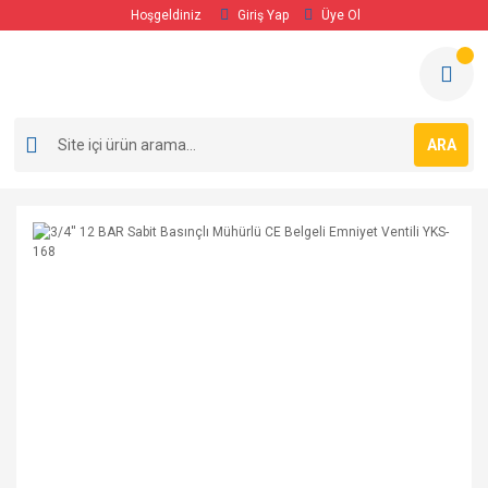
Hoşgeldiniz
Giriş Yap
Üye Ol
ARA