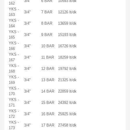
3/4"
6 BAR
10593 lt/dk
162
YKS -
3/4"
7 BAR
12126 lt/dk
163
YKS -
3/4"
8 BAR
13659 lt/dk
164
YKS -
3/4"
9 BAR
15193 lt/dk
165
YKS -
3/4"
10 BAR
16726 lt/dk
166
YKS -
3/4"
11 BAR
18259 lt/dk
167
YKS -
3/4"
12 BAR
19792 lt/dk
168
YKS -
3/4"
13 BAR
21325 lt/dk
169
YKS -
3/4"
14 BAR
22859 lt/dk
170
YKS -
3/4"
15 BAR
24392 lt/dk
171
YKS -
3/4"
16 BAR
25925 lt/dk
172
YKS -
3/4"
17 BAR
27458 lt/dk
173