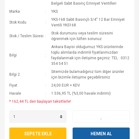
Belgeli Sabit Basınç Emniyet Ventilleri
Marka
YKS
YKS-168 Sabit Basınçlı 3/4'' 12 Bar Emniyet
Stok Kodu
Ventili YKS168
Stok durumunu veya teslim süresini
Stok / Teslim Süresi
öğrenmek için lütfen sorunuz
Ankara Bayisi olduğumuz YKS ürünlerinde
toplu alımlarda indirimli fiyatlarımızdan
Bilgi
faydalanmak için iletişime geçiniz. TEL : 0312
354 54 51
Sitemizde bulamadığınız tüm diğer ürünler
Bilgi 2
için bizimle iletişime geçebilirsiniz
Fiyat
24,00 EUR + KDV
Havale
1.536,95 TL (%3,00 havale indirimi)
* 162,44 TL den başlayan taksitlerle!
SEPETE EKLE
HEMEN AL