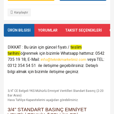
Karşılaştır
ÜRÜN BİLGİSİ
YORUMLAR
TAKSİT SEÇENEKLERİ
ÖN
DİKKAT : Bu ürün için güncel fiyatı /
teslim
tarihini
öğrenmek için bizimle Whatsapp hattımız: 0542
735 19 18, E-Mail:
veya TEL:
info@teknikmarketiniz.com
0312 354 54 51 ile iletişime geçebilirsiniz. Detaylı
bilgi almak için bizimle iletişime geçiniz.
3/4" CE Belgeli YKS Mühürlü Emniyet Ventilleri Standart Basınç (2-20
Bar Arası)
Hava Tahliye Kapasitelerini aşağıdan görebilirsiniz.
3/4" STANDART BASINÇ EMNİYET