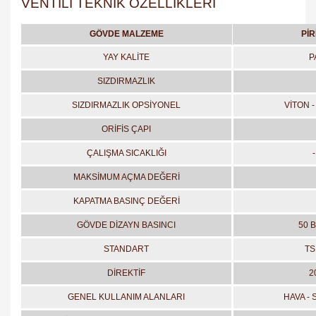
VENTİLİ TEKNİK ÖZELLİKLERİ
GÖVDE MALZEME
PİR
YAY KALİTE
P
SIZDIRMAZLIK
SIZDIRMAZLIK OPSİYONEL
VİTON -
ORİFİS ÇAPI
ÇALIŞMA SICAKLIĞI
MAKSİMUM AÇMA DEĞERİ
KAPATMA BASINÇ DEĞERİ
GÖVDE DİZAYN BASINCI
50 B
STANDART
TS
DİREKTİF
2
GENEL KULLANIM ALANLARI
HAVA - 