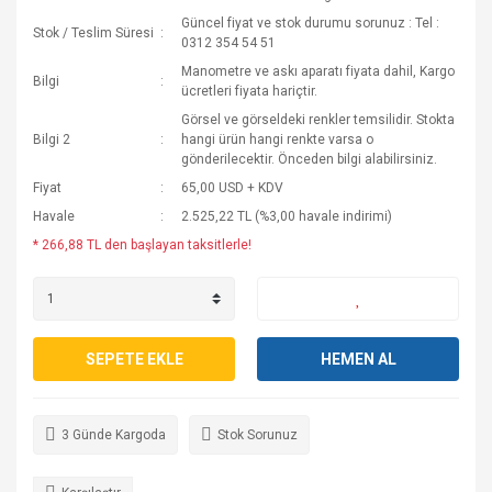
Güncel fiyat ve stok durumu sorunuz : Tel :
Stok / Teslim Süresi
0312 354 54 51
Manometre ve askı aparatı fiyata dahil, Kargo
Bilgi
ücretleri fiyata hariçtir.
Görsel ve görseldeki renkler temsilidir. Stokta
Bilgi 2
hangi ürün hangi renkte varsa o
gönderilecektir. Önceden bilgi alabilirsiniz.
Fiyat
65,00 USD + KDV
Havale
2.525,22 TL (%3,00 havale indirimi)
* 266,88 TL den başlayan taksitlerle!
SEPETE EKLE
HEMEN AL
3 Günde Kargoda
Stok Sorunuz