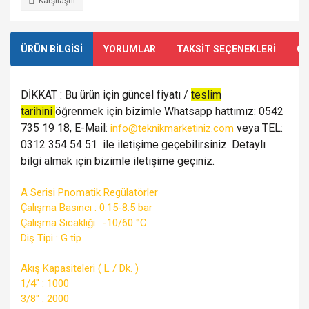
Karşılaştır
ÜRÜN BİLGİSİ
YORUMLAR
TAKSİT SEÇENEKLERİ
ÖN
DİKKAT : Bu ürün için güncel fiyatı /
teslim
tarihini
öğrenmek için bizimle Whatsapp hattımız: 0542
735 19 18, E-Mail:
veya TEL:
info@teknikmarketiniz.com
0312 354 54 51 ile iletişime geçebilirsiniz. Detaylı
bilgi almak için bizimle iletişime geçiniz.
A Serisi Pnomatik Regülatörler
Çalışma Basıncı : 0.15-8.5 bar
Çalışma Sıcaklığı : -10/60 °C
Diş Tipi : G tip
Akış Kapasiteleri ( L / Dk. )
1/4" : 1000
3/8" : 2000