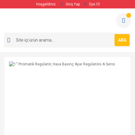
Hoşgeldiniz
Giriş Yap
Üye Ol
ARA