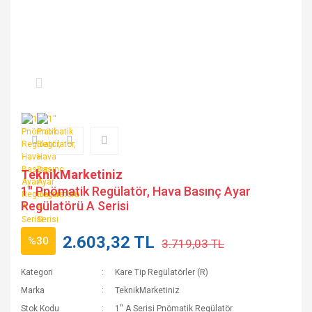
TeknikMarketiniz
1'' Pnömatik Regülatör, Hava Basınç Ayar
Regülatörü A Serisi
2.603,32 TL
%30
3.719,03 TL
Kategori
Kare Tip Regülatörler (R)
Marka
TeknikMarketiniz
Stok Kodu
1'' A Serisi Pnömatik Regülatör