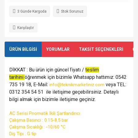
3 Günde Kargoda
Stok Sorunuz
Karşılaştır
ÜRÜN BİLGİSİ
YORUMLAR
TAKSİT SEÇENEKLERİ
ÖN
DİKKAT : Bu ürün için güncel fiyatı /
teslim
tarihini
öğrenmek için bizimle Whatsapp hattımız: 0542
735 19 18, E-Mail:
veya TEL:
info@teknikmarketiniz.com
0312 354 54 51 ile iletişime geçebilirsiniz. Detaylı
bilgi almak için bizimle iletişime geçiniz.
AC Serisi Pnomatik İkili Şartlandırıcı
Çalışma Basıncı : 0.15-8.5 bar
Çalışma Sıcaklığı : -10/60 °C
Diş Tipi : G tip