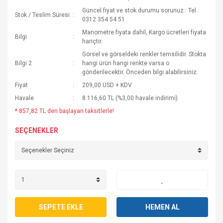
Güncel fiyat ve stok durumu sorunuz : Tel :
Stok / Teslim Süresi
0312 354 54 51
Manometre fiyata dahil, Kargo ücretleri fiyata
Bilgi
hariçtir.
Görsel ve görseldeki renkler temsilidir. Stokta
Bilgi 2
hangi ürün hangi renkte varsa o
gönderilecektir. Önceden bilgi alabilirsiniz.
Fiyat
209,00 USD + KDV
Havale
8.116,60 TL (%3,00 havale indirimi)
* 857,82 TL den başlayan taksitlerle!
SEÇENEKLER
SEPETE EKLE
HEMEN AL