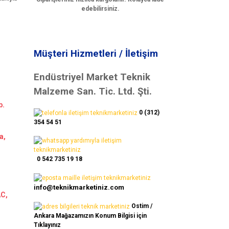
edebilirsiniz.
Müşteri Hizmetleri / İletişim
Endüstriyel Market Teknik
Malzeme San. Tic. Ltd. Şti.
b.
0 (312)
354 54 51
a,
0 542 735 19 18
info@teknikmarketiniz.com
AC,
Ostim /
Ankara Mağazamızın Konum Bilgisi için
Tıklayınız