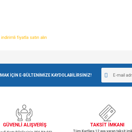
e diğer konularda yetersiz gördüğünüz noktaları öneri formunu kullanarak tarafımı
Bu ürüne ilk yorumu siz yapın!
r.
K İÇİN E-BÜLTENİMİZE KAYDOLABİLİRSİNİZ!
Yorum Yaz
GÜVENLİ ALIŞVERİŞ
TAKSİT İMKANI
Tüm Kartlara 12 aya varan taksit imk