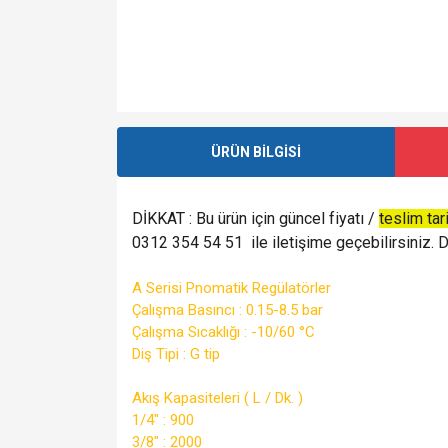
ÜRÜN BİLGİSİ
DİKKAT : Bu ürün için güncel fiyatı /
teslim tar
0312 354 54 51 ile iletişime geçebilirsiniz. De
A Serisi Pnomatik Regülatörler
Çalışma Basıncı : 0.15-8.5 bar
Çalışma Sıcaklığı : -10/60 °C
Diş Tipi : G tip
Akış Kapasiteleri ( L / Dk. )
1/4" : 900
3/8" : 2000