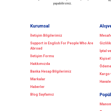
Kr
yapabilirsiniz.
Kurumsal
Alışv
İletişim Bilgilerimiz
Mesafe
Support in English For People Who Are
Gizlili
Abroad
İptal v
İletişim Formu
Kişisel
Hakkımızda
Ödeme 
Banka Hesap Bilgilerimiz
Kargo 
Markalar
Havale
Haberler
Popül
Blog Sayfamız
Manome