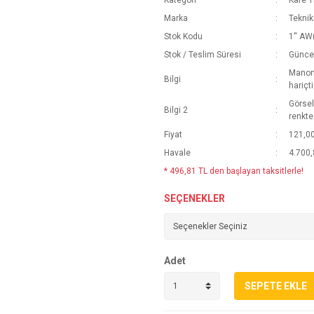
Kategori
Kare T
Marka
Teknik
Stok Kodu
1'' AW
Stok / Teslim Süresi
Güncel
Manome
Bilgi
hariçti
Görsel
Bilgi 2
renkte
Fiyat
121,0
Havale
4.700,
* 496,81 TL den başlayan taksitlerle!
SEÇENEKLER
Adet
SEPETE EKLE