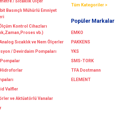
etre / Sıcaklık Ölçer
Tüm Kategoriler >
bit Basınçlı Mühürlü Emniyet
eri
Popüler Markalar
 Ölçüm Kontrol Cihazları
lık,Zaman,Proses vb.)
EMKO
/Analog Sıcaklık ve Nem Ölçerler
PAKKENS
asyon / Devirdaim Pompaları
YKS
 Pompalar
SMS-TORK
 Hidroforlar
TFA Dostmann
paları
ELEMENT
id Valfler
örler ve Aktüatörlü Vanalar
r