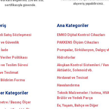
edi Kartı Bilgileriniz 256 Bit SSL
alışveriş yapabilirsiniz.
sertifikasıyla güvende.
Gönder
eriş
Ana Kategoriler
li Satış Sözleşmesi
EMKO Dijital Kontrol Cihazları
k ve Güvenlik
PAKKENS Ölçüm Cihazları
e İade
Pompalar, Sirkülasyon, Dalgıç v
 Veriler Politikası
Hidroforlar
ve Teslim Süresi
Akışkan Kontrol Sistemleri / Van
Aktüatör, Solenoid vb.
ve Teslimat
Hırdavat ve Tesisat
 Bildirim Formu
Havalandırma
er Kategoriler
Teknik Malzemeler / Isıtma, HV
Brülör ve Yedek Parça
tre / Basınç Ölçer
Ev, Yaşam, Bahçe ve Diğer