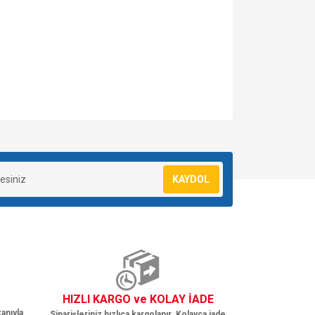
za iletebilirsiniz.
KAYDOL
HIZLI KARGO ve KOLAY İADE
anıyla
Siparişleriniz hızlıca kargolanır. Kolayca iade