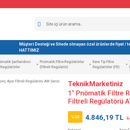
Müşteri Desteği ve Sitede olmayan özel ürünlerde fiyat 
HATTIMIZ
ömatik Şartlandırıcı
Pnömatik Filtre-Regülatörler
Kare Tip Filtre
 Regülatörler
(Filtreli Regülatör)
Regülatörler (FR)
TeknikMarketiniz
1'' Pnömatik Filtre 
Filtreli Regülatörü 
4.846,19 TL
%30
6