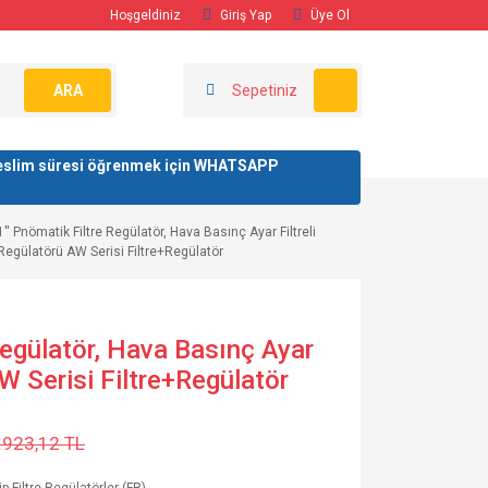
Hoşgeldiniz
Giriş Yap
Üye Ol
ARA
Sepetiniz
/ teslim süresi öğrenmek için WHATSAPP
1'' Pnömatik Filtre Regülatör, Hava Basınç Ayar Filtreli
Regülatörü AW Serisi Filtre+Regülatör
Regülatör, Hava Basınç Ayar
AW Serisi Filtre+Regülatör
.923,12 TL