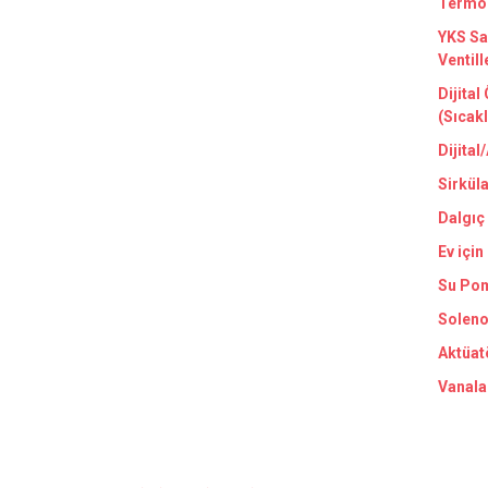
Termom
YKS Sa
Ventill
Dijital
(Sıcak
Dijital
Sirkül
Dalgıç
Ev için
Su Pom
Soleno
Aktüat
Vanala