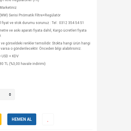
ip Filtre Regülatörler (FR)
Marketiniz
(MW) Serisi Pnömatik Filtre+Regülatör
 fiyat ve stok durumu sorunuz : Tel : 0312 354 54 51
tre ve askı aparatı fiyata dahil, Kargo ücretleri fiyata
r.
 ve görseldeki renkler temsilidir. Stokta hangi ürün hangi
 varsa o gönderilecektir. Önceden bilgi alabilirsiniz.
0 USD + KDV
80 TL (%3,00 havale indirimi)
HEMEN AL