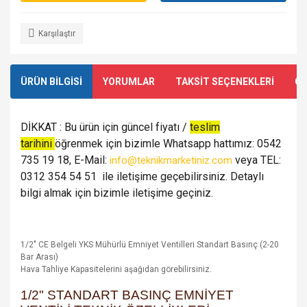
Karşılaştır
ÜRÜN BİLGİSİ
YORUMLAR
TAKSİT SEÇENEKLERİ
ÖN
DİKKAT : Bu ürün için güncel fiyatı /
teslim
tarihini
öğrenmek için bizimle Whatsapp hattımız: 0542
735 19 18, E-Mail:
veya TEL:
info@teknikmarketiniz.com
0312 354 54 51 ile iletişime geçebilirsiniz. Detaylı
bilgi almak için bizimle iletişime geçiniz.
1/2" CE Belgeli YKS Mühürlü Emniyet Ventilleri Standart Basınç (2-20
Bar Arası)
Hava Tahliye Kapasitelerini aşağıdan görebilirsiniz.
1/2" STANDART BASINÇ EMNİYET