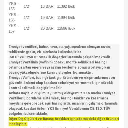
YKS -
1/2"
18 BAR
11392 lt/dk
155
YKS -
1/2"
19 BAR
11994 lt/dk
156
YKS -
1/2"
20 BAR
12596 lt/dk
157
Emniyet ventilleri, buhar, hava, su, yağ, aşındırıcı olmayan sıvılar,
tehlikesiz gazlar, vb. alanlarda kullanılabilirler.
-50 C° ve +250 C° Sıcaklık değerleri arasında çalışabilmektedir.
Emniyet Ventilinin (valfinin) görevi, monte edildikleri basınçlı
ortamda artan enerji veya azalan besleme sonucu ortaya çıkan
basınç yükselmelerine karşı sistemleri korumaktır .
Emniyet Valfleri, basınçlı tank gibi ürünlerin ve ekipmanlarının son
güvenlik önlemi olup kazalara sebebiyet vermemek için sürekli
kontrol edilmeli, değiştirilmelidir.
Ankara Bayisi olduğumuz / Satmış olduğumuz YKS marka Emniyet
Ventilleri ; borulama sistemleri, basınçlı tanklar ve kazanlarda
meydana gelebilecek aşırı basınçlarda, insanların çalışma ortamında
oluşacak kazaları önler. YKS Emniyet Ventillerinin CE, ISO, TÜV
belgeleri bulunmaktadır.
Diğer Diş Ölçüleri ve Basınç Aralıkları için sitemizdeki diğer ürünleri
inceleyiniz.