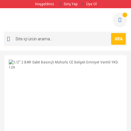
Hoşgeldiniz
Giriş Yap
Üye Ol
ARA