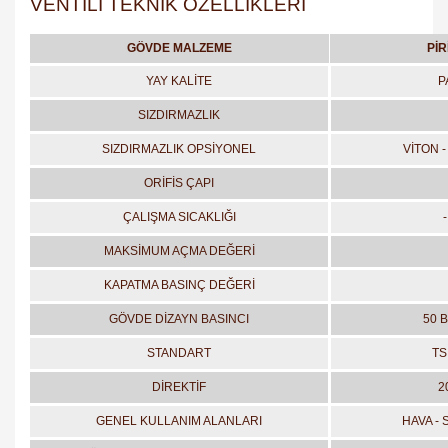
VENTİLİ TEKNİK ÖZELLİKLERİ
GÖVDE MALZEME
PİR
YAY KALİTE
P
SIZDIRMAZLIK
SIZDIRMAZLIK OPSİYONEL
VİTON -
ORİFİS ÇAPI
ÇALIŞMA SICAKLIĞI
MAKSİMUM AÇMA DEĞERİ
KAPATMA BASINÇ DEĞERİ
GÖVDE DİZAYN BASINCI
50 B
STANDART
TS
DİREKTİF
2
GENEL KULLANIM ALANLARI
HAVA - 