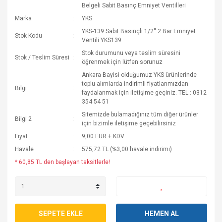
Belgeli Sabit Basınç Emniyet Ventilleri
Marka
YKS
YKS-139 Sabit Basınçlı 1/2'' 2 Bar Emniyet
Stok Kodu
Ventili YKS139
Stok durumunu veya teslim süresini
Stok / Teslim Süresi
öğrenmek için lütfen sorunuz
Ankara Bayisi olduğumuz YKS ürünlerinde
toplu alımlarda indirimli fiyatlarımızdan
Bilgi
faydalanmak için iletişime geçiniz. TEL : 0312
354 54 51
Sitemizde bulamadığınız tüm diğer ürünler
Bilgi 2
için bizimle iletişime geçebilirsiniz
Fiyat
9,00 EUR + KDV
Havale
575,72 TL (%3,00 havale indirimi)
* 60,85 TL den başlayan taksitlerle!
SEPETE EKLE
HEMEN AL