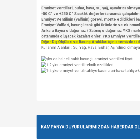
Emniyet ventilleri, buhar, hava, su, yağ, aşındırıcı olmayan 
-50 C° ve +250 C° Sıcaklık değerleri arasında çalışabilm
Emniyet Ventilinin (valfinin) görevi, monte edildikleri
Emniyet Valfleri, basınçlı tank gibi ürünlerin ve ekipma
Ankara Bayisi olduğumuz / Satmış olduğumuz YKS marka Em
ortamında oluşacak kazaları önler. YKS Emniyet Ventille
Diğer Diş Ölçüleri ve Basınç Aralıkları için sitemizdeki d
Kullanım Alanları : Su, Yağ, Hava, Buhar, Aşındırıcı olmayan
Bu ürünün fiyat bilgisi, resim, ürün açıklamalarında v
Görüş ve önerileriniz için teşekkür ederiz.
Ürün resmi kalitesiz, bozuk veya görüntülenemiyo
KAMPANYA DUYURULARIMIZDAN HABERDAR OLMA
Ürün açıklamasında eksik bilgiler bulunuyor.