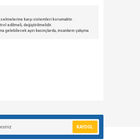
ükselmelerine karşı sistemleri korumaktır .
l edilmeli, değiştirilmelidir.
 gelebilecek aşırı basınçlarda, insanların çalışma
za iletebilirsiniz.
KAYDOL