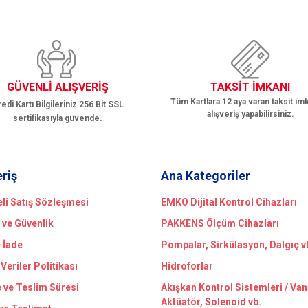
GÜVENLİ ALIŞVERİŞ
TAKSİT İMKANI
Tüm Kartlara 12 aya varan taksit imk
edi Kartı Bilgileriniz 256 Bit SSL
alışveriş yapabilirsiniz.
sertifikasıyla güvende.
Gönder
eriş
Ana Kategoriler
li Satış Sözleşmesi
EMKO Dijital Kontrol Cihazları
k ve Güvenlik
PAKKENS Ölçüm Cihazları
e İade
Pompalar, Sirkülasyon, Dalgıç v
 Veriler Politikası
Hidroforlar
ve Teslim Süresi
Akışkan Kontrol Sistemleri / Van
Aktüatör, Solenoid vb.