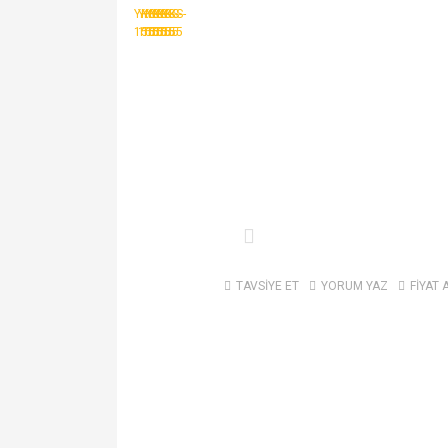
TAVSİYE ET
YORUM YAZ
FİYAT 