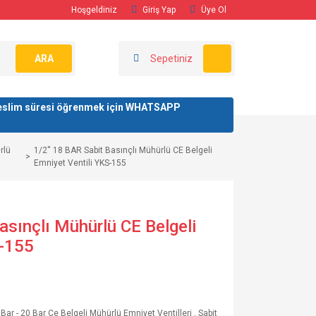
Hoşgeldiniz
Giriş Yap
Üye Ol
ARA
Sepetiniz
/ teslim süresi öğrenmek için WHATSAPP
rlü
1/2'' 18 BAR Sabit Basınçlı Mühürlü CE Belgeli
Emniyet Ventili YKS-155
asınçlı Mühürlü CE Belgeli
S-155
2 Bar - 20 Bar Ce Belgeli Mühürlü Emniyet Ventilleri
,
Sabit