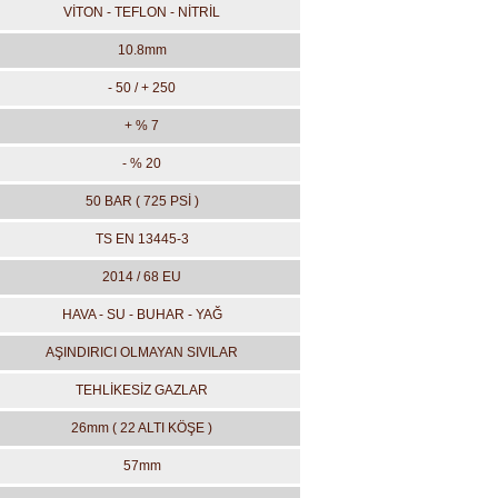
VİTON - TEFLON - NİTRİL
10.8mm
- 50 / + 250
+ % 7
- % 20
50 BAR ( 725 PSİ )
TS EN 13445-3
2014 / 68 EU
HAVA - SU - BUHAR - YAĞ
AŞINDIRICI OLMAYAN SIVILAR
TEHLİKESİZ GAZLAR
26mm ( 22 ALTI KÖŞE )
57mm