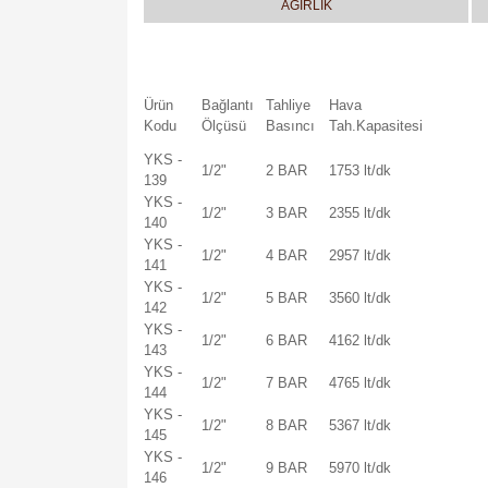
AĞIRLIK
Ürün
Bağlantı
Tahliye
Hava
Kodu
Ölçüsü
Basıncı
Tah.Kapasitesi
YKS -
1/2"
2 BAR
1753 lt/dk
139
YKS -
1/2"
3 BAR
2355 lt/dk
140
YKS -
1/2"
4 BAR
2957 lt/dk
141
YKS -
1/2"
5 BAR
3560 lt/dk
142
YKS -
1/2"
6 BAR
4162 lt/dk
143
YKS -
1/2"
7 BAR
4765 lt/dk
144
YKS -
1/2"
8 BAR
5367 lt/dk
145
YKS -
1/2"
9 BAR
5970 lt/dk
146