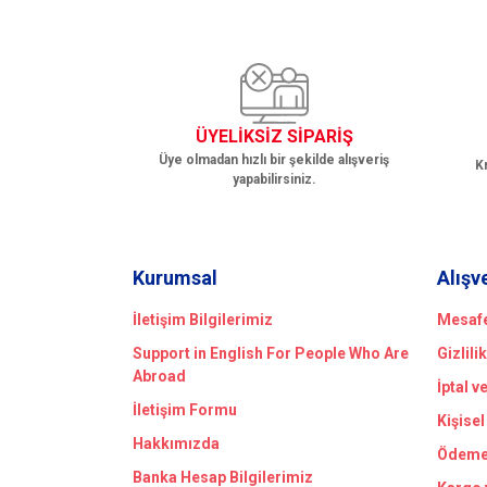
Ürün bilgilerinde hatalar bulunuyor.
Ürün fiyatı diğer sitelerden daha pahalı.
Bu ürüne benzer farklı alternatifler olmalı.
ÜYELİKSİZ SİPARİŞ
Üye olmadan hızlı bir şekilde alışveriş
Kr
yapabilirsiniz.
Kurumsal
Alışv
İletişim Bilgilerimiz
Mesafe
Support in English For People Who Are
Gizlili
Abroad
İptal v
İletişim Formu
Kişisel
Hakkımızda
Ödeme 
Banka Hesap Bilgilerimiz