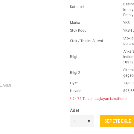
Basınç
Kategori
Emniye
Emniye
Marka
YKS
Stok Kodu
YKS-15
Stok d
Stok / Teslim Süresi
sorun
Ankara
Bilgi
indiri
: 0312
Sitemi
Bilgi 2
geçebi
Fiyat
14,00
ALARMI
Havale
896,55
* 94,75 TL den başlayan taksitlerle!
Adet
SEPETE EKLE