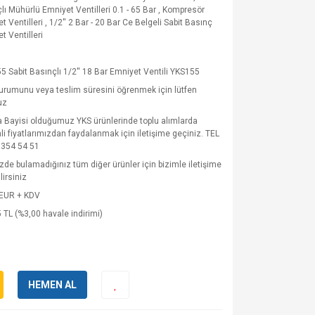
lı Mühürlü Emniyet Ventilleri 0.1 - 65 Bar
,
Kompresör
t Ventilleri
,
1/2'' 2 Bar - 20 Bar Ce Belgeli Sabit Basınç
t Ventilleri
5 Sabit Basınçlı 1/2'' 18 Bar Emniyet Ventili YKS155
urumunu veya teslim süresini öğrenmek için lütfen
uz
 Bayisi olduğumuz YKS ürünlerinde toplu alımlarda
mli fiyatlarımızdan faydalanmak için iletişime geçiniz. TEL
 354 54 51
zde bulamadığınız tüm diğer ürünler için bizimle iletişime
lirsiniz
 EUR + KDV
 TL (%3,00 havale indirimi)
HEMEN AL