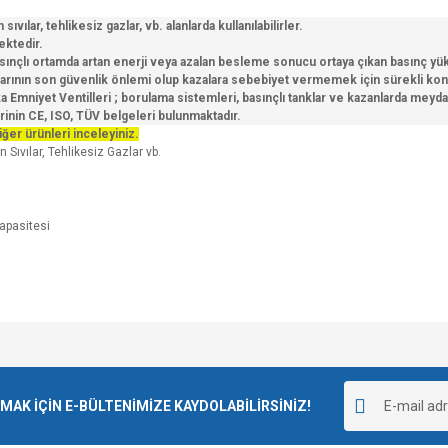
sıvılar, tehlikesiz gazlar, vb. alanlarda kullanılabilirler.
ektedir.
 basınçlı ortamda artan enerji veya azalan besleme sonucu ortaya çıkan basınç y
nlarının son güvenlik önlemi olup kazalara sebebiyet vermemek için sürekli kontro
niyet Ventilleri ; borulama sistemleri, basınçlı tanklar ve kazanlarda meydana
rinin CE, ISO, TÜV belgeleri bulunmaktadır.
iğer ürünleri inceleyiniz.
 Sıvılar, Tehlikesiz Gazlar vb.
e diğer konularda yetersiz gördüğünüz noktaları öneri formunu kullanarak tarafımı
Bu ürüne ilk yorumu siz yapın!
r.
K İÇİN E-BÜLTENİMİZE KAYDOLABİLİRSİNİZ!
Yorum Yaz