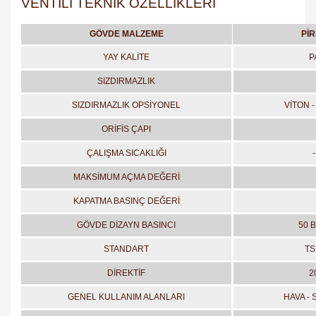
VENTİLİ TEKNİK ÖZELLİKLERİ
GÖVDE MALZEME
PİR
YAY KALİTE
P
SIZDIRMAZLIK
SIZDIRMAZLIK OPSİYONEL
VİTON -
ORİFİS ÇAPI
ÇALIŞMA SICAKLIĞI
MAKSİMUM AÇMA DEĞERİ
KAPATMA BASINÇ DEĞERİ
GÖVDE DİZAYN BASINCI
50 B
STANDART
TS
DİREKTİF
2
GENEL KULLANIM ALANLARI
HAVA - 