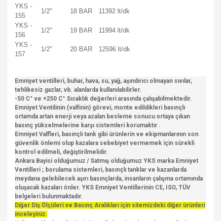
YKS -
1/2"
18 BAR
11392 lt/dk
155
YKS -
1/2"
19 BAR
11994 lt/dk
156
YKS -
1/2"
20 BAR
12596 lt/dk
157
Emniyet ventilleri, buhar, hava, su, yağ, aşındırıcı olmayan sıvılar,
tehlikesiz gazlar, vb. alanlarda kullanılabilirler.
-50 C° ve +250 C° Sıcaklık değerleri arasında çalışabilmektedir.
Emniyet Ventilinin (valfinin) görevi, monte edildikleri basınçlı
ortamda artan enerji veya azalan besleme sonucu ortaya çıkan
basınç yükselmelerine karşı sistemleri korumaktır .
Emniyet Valfleri, basınçlı tank gibi ürünlerin ve ekipmanlarının son
güvenlik önlemi olup kazalara sebebiyet vermemek için sürekli
kontrol edilmeli, değiştirilmelidir.
Ankara Bayisi olduğumuz / Satmış olduğumuz YKS marka Emniyet
Ventilleri ; borulama sistemleri, basınçlı tanklar ve kazanlarda
meydana gelebilecek aşırı basınçlarda, insanların çalışma ortamında
oluşacak kazaları önler. YKS Emniyet Ventillerinin CE, ISO, TÜV
belgeleri bulunmaktadır.
Diğer Diş Ölçüleri ve Basınç Aralıkları için sitemizdeki diğer ürünleri
inceleyiniz.