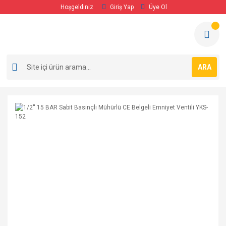
Hoşgeldiniz
Giriş Yap
Üye Ol
ARA