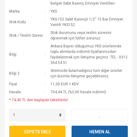
Belgeli Sabit Basınç Emniyet Ventilleri
Marka
YKS
YKS-152 Sabit Basınçlı 1/2'' 15 Bar Emniyet
Stok Kodu
Ventili YKS152
Stok durumunu veya teslim süresini
Stok / Teslim Süresi
öğrenmek için lütfen sorunuz
Ankara Bayisi olduğumuz YKS ürünlerinde
toplu alımlarda indirimli fiyatlarımızdan
Bilgi
faydalanmak için iletişime geçiniz. TEL : 0312
354 54 51
Sitemizde bulamadığınız tüm diğer ürünler
Bilgi 2
için bizimle iletişime geçebilirsiniz
Fiyat
11,00 EUR + KDV
Havale
704,44 TL (%3,00 havale indirimi)
* 74,45 TL den başlayan taksitlerle!
SEPETE EKLE
HEMEN AL