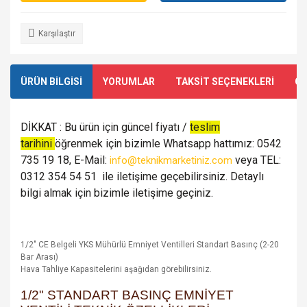
Karşılaştır
ÜRÜN BİLGİSİ
YORUMLAR
TAKSİT SEÇENEKLERİ
ÖN
DİKKAT : Bu ürün için güncel fiyatı /
teslim
tarihini
öğrenmek için bizimle Whatsapp hattımız: 0542
735 19 18, E-Mail:
veya TEL:
info@teknikmarketiniz.com
0312 354 54 51 ile iletişime geçebilirsiniz. Detaylı
bilgi almak için bizimle iletişime geçiniz.
1/2" CE Belgeli YKS Mühürlü Emniyet Ventilleri Standart Basınç (2-20
Bar Arası)
Hava Tahliye Kapasitelerini aşağıdan görebilirsiniz.
1/2" STANDART BASINÇ EMNİYET