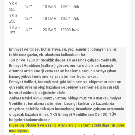
YKS -
1/2"
18 BAR
11392 lt/dk
155
YKS -
1/2"
19 BAR
11994 lt/dk
156
YKS -
1/2"
20 BAR
12596 lt/dk
157
Emniyet ventilleri, buhar, hava, su, yağ, aşındırıcı olmayan sıvılar,
tehlikesiz gazlar, vb. alanlarda kullanılabilirler.
-50 C° ve +250 C° Sıcaklık değerleri arasında çalışabilmektedir.
Emniyet Ventilinin (valfinin) görevi, monte edildikleri basınçlı
ortamda artan enerji veya azalan besleme sonucu ortaya çıkan
basınç yükselmelerine karşı sistemleri korumaktır .
Emniyet Valfleri, basınçlı tank gibi ürünlerin ve ekipmanlarının son
güvenlik önlemi olup kazalara sebebiyet vermemek için sürekli
kontrol edilmeli, değiştirilmelidir.
Ankara Bayisi olduğumuz / Satmış olduğumuz YKS marka Emniyet
Ventilleri ; borulama sistemleri, basınçlı tanklar ve kazanlarda
meydana gelebilecek aşırı basınçlarda, insanların çalışma ortamında
oluşacak kazaları önler. YKS Emniyet Ventillerinin CE, ISO, TÜV
belgeleri bulunmaktadır.
Diğer Diş Ölçüleri ve Basınç Aralıkları için sitemizdeki diğer ürünleri
inceleyiniz.