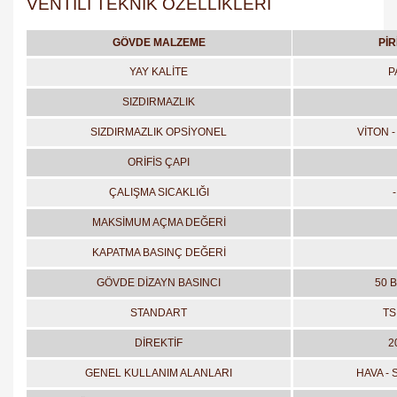
VENTİLİ TEKNİK ÖZELLİKLERİ
GÖVDE MALZEME
PİR
YAY KALİTE
P
SIZDIRMAZLIK
SIZDIRMAZLIK OPSİYONEL
VİTON -
ORİFİS ÇAPI
ÇALIŞMA SICAKLIĞI
MAKSİMUM AÇMA DEĞERİ
KAPATMA BASINÇ DEĞERİ
GÖVDE DİZAYN BASINCI
50 B
STANDART
TS
DİREKTİF
2
GENEL KULLANIM ALANLARI
HAVA - 