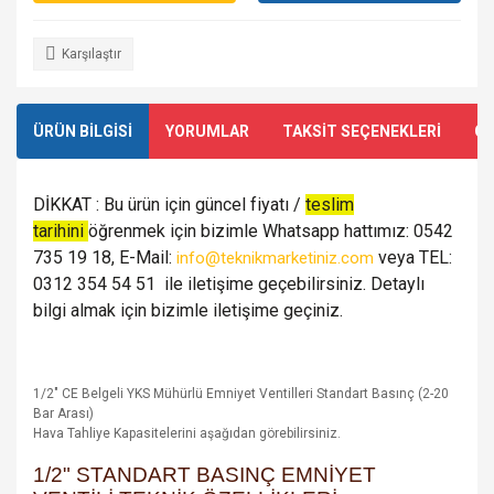
Karşılaştır
ÜRÜN BİLGİSİ
YORUMLAR
TAKSİT SEÇENEKLERİ
ÖN
DİKKAT : Bu ürün için güncel fiyatı /
teslim
tarihini
öğrenmek için bizimle Whatsapp hattımız: 0542
735 19 18, E-Mail:
veya TEL:
info@teknikmarketiniz.com
0312 354 54 51 ile iletişime geçebilirsiniz. Detaylı
bilgi almak için bizimle iletişime geçiniz.
1/2" CE Belgeli YKS Mühürlü Emniyet Ventilleri Standart Basınç (2-20
Bar Arası)
Hava Tahliye Kapasitelerini aşağıdan görebilirsiniz.
1/2" STANDART BASINÇ EMNİYET