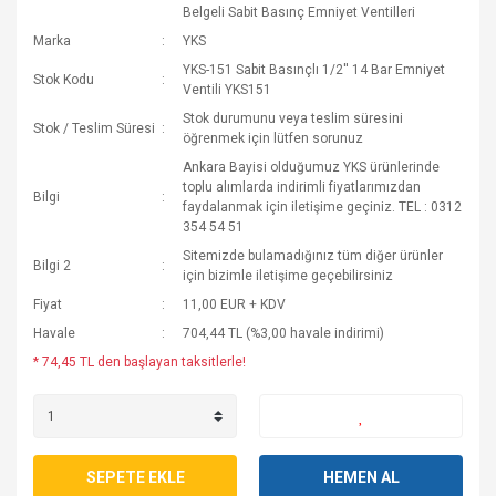
Belgeli Sabit Basınç Emniyet Ventilleri
Marka
YKS
YKS-151 Sabit Basınçlı 1/2'' 14 Bar Emniyet
Stok Kodu
Ventili YKS151
Stok durumunu veya teslim süresini
Stok / Teslim Süresi
öğrenmek için lütfen sorunuz
Ankara Bayisi olduğumuz YKS ürünlerinde
toplu alımlarda indirimli fiyatlarımızdan
Bilgi
faydalanmak için iletişime geçiniz. TEL : 0312
354 54 51
Sitemizde bulamadığınız tüm diğer ürünler
Bilgi 2
için bizimle iletişime geçebilirsiniz
Fiyat
11,00 EUR + KDV
Havale
704,44 TL (%3,00 havale indirimi)
* 74,45 TL den başlayan taksitlerle!
SEPETE EKLE
HEMEN AL