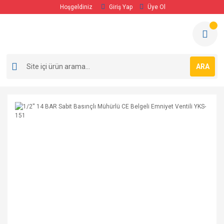
Hoşgeldiniz
Giriş Yap
Üye Ol
ARA