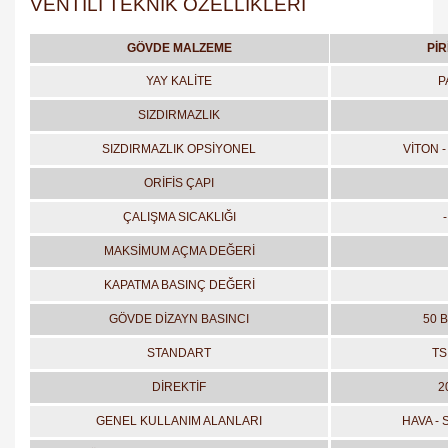
VENTİLİ TEKNİK ÖZELLİKLERİ
GÖVDE MALZEME
PİR
YAY KALİTE
P
SIZDIRMAZLIK
SIZDIRMAZLIK OPSİYONEL
VİTON -
ORİFİS ÇAPI
ÇALIŞMA SICAKLIĞI
MAKSİMUM AÇMA DEĞERİ
KAPATMA BASINÇ DEĞERİ
GÖVDE DİZAYN BASINCI
50 B
STANDART
TS
DİREKTİF
2
GENEL KULLANIM ALANLARI
HAVA - 