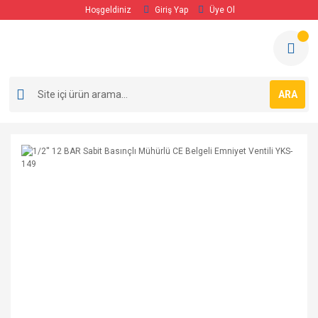
Hoşgeldiniz
Giriş Yap
Üye Ol
ARA