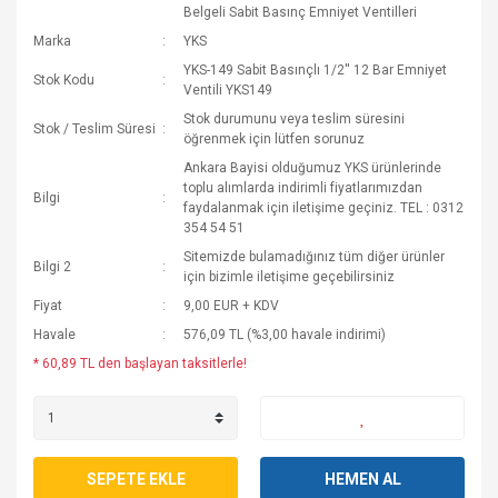
Belgeli Sabit Basınç Emniyet Ventilleri
Marka
YKS
YKS-149 Sabit Basınçlı 1/2'' 12 Bar Emniyet
Stok Kodu
Ventili YKS149
Stok durumunu veya teslim süresini
Stok / Teslim Süresi
öğrenmek için lütfen sorunuz
Ankara Bayisi olduğumuz YKS ürünlerinde
toplu alımlarda indirimli fiyatlarımızdan
Bilgi
faydalanmak için iletişime geçiniz. TEL : 0312
354 54 51
Sitemizde bulamadığınız tüm diğer ürünler
Bilgi 2
için bizimle iletişime geçebilirsiniz
Fiyat
9,00 EUR + KDV
Havale
576,09 TL (%3,00 havale indirimi)
* 60,89 TL den başlayan taksitlerle!
SEPETE EKLE
HEMEN AL