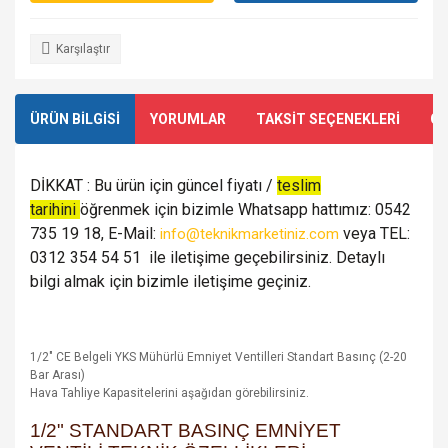
Karşılaştır
ÜRÜN BİLGİSİ
YORUMLAR
TAKSİT SEÇENEKLERİ
ÖN
DİKKAT : Bu ürün için güncel fiyatı /
teslim
tarihini
öğrenmek için bizimle Whatsapp hattımız: 0542
735 19 18, E-Mail:
veya TEL:
info@teknikmarketiniz.com
0312 354 54 51 ile iletişime geçebilirsiniz. Detaylı
bilgi almak için bizimle iletişime geçiniz.
1/2" CE Belgeli YKS Mühürlü Emniyet Ventilleri Standart Basınç (2-20
Bar Arası)
Hava Tahliye Kapasitelerini aşağıdan görebilirsiniz.
1/2" STANDART BASINÇ EMNİYET